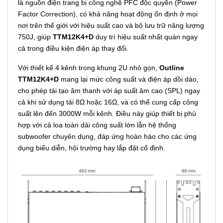
là nguồn điện trang bị công nghệ PFC độc quyền (Power
Factor Correction), có khả năng hoạt động ổn định ở mọi
nơi trên thế giới với hiệu suất cao và bộ lưu trữ năng lượng
750J, giúp
TTM12K4+D
duy trì hiệu suất nhất quán ngay
cả trong điều kiện điện áp thay đổi.
Với thiết kế 4 kênh trong khung 2U nhỏ gọn,
Outline
TTM12K4+D
mang lại mức công suất và điện áp dồi dào,
cho phép tái tạo âm thanh với áp suất âm cao (SPL) ngay
cả khi sử dụng tải 8Ω hoặc 16Ω, và có thể cung cấp công
suất lên đến 3000W mỗi kênh. Điều này giúp thiết bị phù
hợp với cả loa toàn dải công suất lớn lẫn hệ thống
subwoofer chuyên dụng, đáp ứng hoàn hảo cho các ứng
dụng biểu diễn, hội trường hay lắp đặt cố định.