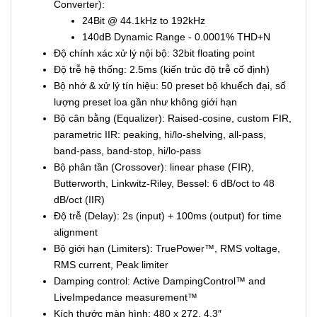
Converter):
24Bit @ 44.1kHz to 192kHz
140dB Dynamic Range - 0.0001% THD+N
Độ chính xác xử lý nội bộ: 32bit floating point
Độ trễ hệ thống: 2.5ms (kiến trúc độ trễ cố định)
Bộ nhớ & xử lý tín hiệu: 50 preset bộ khuếch đại, số
lượng preset loa gần như không giới hạn
Bộ cân bằng (Equalizer): Raised-cosine, custom FIR,
parametric IIR: peaking, hi/lo-shelving, all-pass,
band-pass, band-stop, hi/lo-pass
Bộ phân tần (Crossover): linear phase (FIR),
Butterworth, Linkwitz-Riley, Bessel: 6 dB/oct to 48
dB/oct (IIR)
Độ trễ (Delay): 2s (input) + 100ms (output) for time
alignment
Bộ giới hạn (Limiters): TruePower™, RMS voltage,
RMS current, Peak limiter
Damping control: Active DampingControl™ and
LiveImpedance measurement™
Kích thước màn hình: 480 x 272, 4.3″