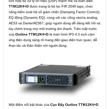
tích hợp bộ xử lý tín hiệu (DSP) mạnh mẽ và toàn diện.
TTM12K4+D
được trang bị bộ lọc FIR 2048 taps, chức
năng kiểm soát hệ số giảm chấn (Damping Factor Control),
EQ động (Dynamic EQ), cùng với các cổng vào/ra analog,
AES3 và Dante/AES67, giúp người dùng dễ dàng kết nối và
tùy chỉnh trong mọi môi trường âm thanh. Trên mặt trước
của
Outline TTM12K4+D
là màn hình IPS 4.3 inch cảm
ứng điện dung sáng rõ mang đến giao diện trực quan, dễ
thao tác và thân thiện với người dùng.
Một điểm nổi bật khác của
Cục Đẩy Outline TTM12K4+D