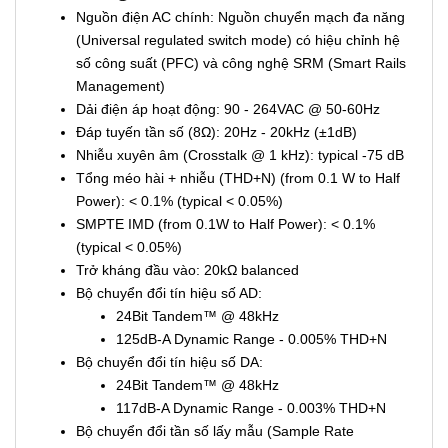
Nguồn điện AC chính: Nguồn chuyển mạch đa năng
(Universal regulated switch mode) có hiệu chỉnh hệ
số công suất (PFC) và công nghệ SRM (Smart Rails
Management)
Dải điện áp hoạt động: 90 - 264VAC @ 50-60Hz
Đáp tuyến tần số (8Ω): 20Hz - 20kHz (±1dB)
Nhiễu xuyên âm (Crosstalk @ 1 kHz): typical -75 dB
Tổng méo hài + nhiễu (THD+N) (from 0.1 W to Half
Power): < 0.1% (typical < 0.05%)
SMPTE IMD (from 0.1W to Half Power): < 0.1%
(typical < 0.05%)
Trở kháng đầu vào: 20kΩ balanced
Bộ chuyển đổi tín hiệu số AD:
24Bit Tandem™ @ 48kHz
125dB-A Dynamic Range - 0.005% THD+N
Bộ chuyển đổi tín hiệu số DA:
24Bit Tandem™ @ 48kHz
117dB-A Dynamic Range - 0.003% THD+N
Bộ chuyển đổi tần số lấy mẫu (Sample Rate