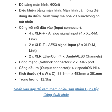
Độ sáng màn hình: 600nit
Điều khiển bằng màn hình: Màn hình cảm ứng điện
dung đa điểm. Núm xoay mã hóa 20 bước/vòng có
nút nhấn
Cổng kết nối đầu vào (Input connector):
4 x XLR-F - Analog signal input (4 x XLR-M,
Link)
2 x XLR-F - AES3 signal input (2 x XLR-M,
Link)
2 x XLR EtherCon (4 x Dante/AES3 Channels)
Cổng mạng (Network connector): 2 x RJ45 port
Cổng đầu ra (Output connector): 4 x speakON NL4
Kích thước (H x W x D): 88.9mm x 483mm x 381mm
Trọng lượng: 11.3kg
Nhấn vào đây để xem thêm nhiều sản phẩm Cục Đẩy
Công Suất khác