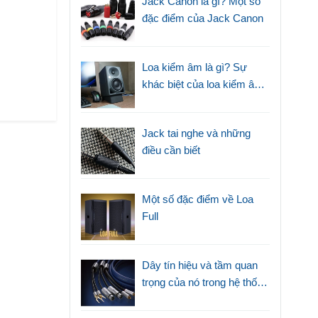
Jack Canon là gì? Một số
đặc điểm của Jack Canon
Loa kiểm âm là gì? Sự
khác biệt của loa kiểm âm
với loa thường
Jack tai nghe và những
điều cần biết
Một số đặc điểm về Loa
Full
Dây tín hiệu và tầm quan
trọng của nó trong hệ thống
âm thanh