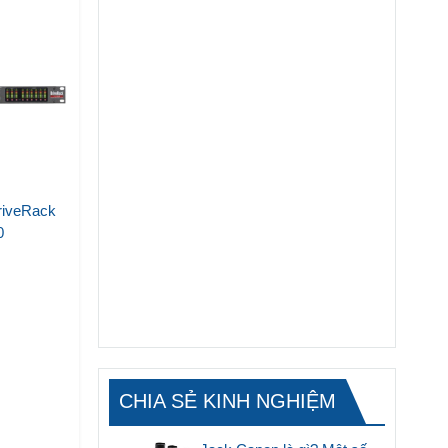
riveRack
0
CHIA SẺ KINH NGHIỆM