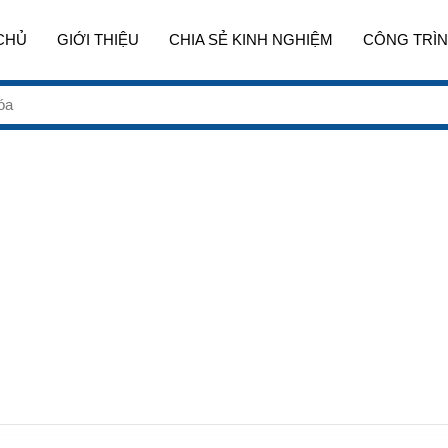
CHỦ
GIỚI THIỆU
CHIA SẺ KINH NGHIỆM
CÔNG TRÌN