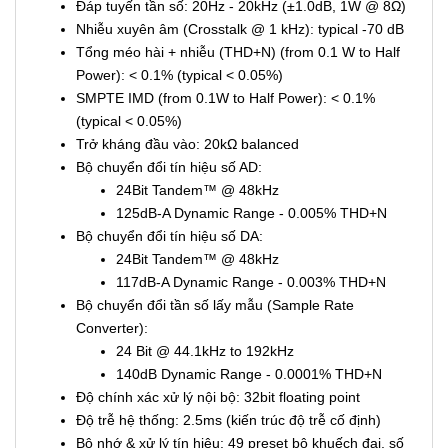
Đáp tuyến tần số: 20Hz - 20kHz (±1.0dB, 1W @ 8Ω)
Nhiễu xuyên âm (Crosstalk @ 1 kHz): typical -70 dB
Tổng méo hài + nhiễu (THD+N) (from 0.1 W to Half
Power): < 0.1% (typical < 0.05%)
SMPTE IMD (from 0.1W to Half Power): < 0.1%
(typical < 0.05%)
Trở kháng đầu vào: 20kΩ balanced
Bộ chuyển đổi tín hiệu số AD:
24Bit Tandem™ @ 48kHz
125dB-A Dynamic Range - 0.005% THD+N
Bộ chuyển đổi tín hiệu số DA:
24Bit Tandem™ @ 48kHz
117dB-A Dynamic Range - 0.003% THD+N
Bộ chuyển đổi tần số lấy mẫu (Sample Rate
Converter):
24 Bit @ 44.1kHz to 192kHz
140dB Dynamic Range - 0.0001% THD+N
Độ chính xác xử lý nội bộ: 32bit floating point
Độ trễ hệ thống: 2.5ms (kiến trúc độ trễ cố định)
Bộ nhớ & xử lý tín hiệu: 49 preset bộ khuếch đại, số