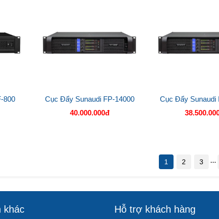
F-800
Cục Đẩy Sunaudi FP-14000
Cục Đẩy Sunaudi
40.000.000đ
38.500.00
...
1
2
3
n khác
Hỗ trợ khách hàng