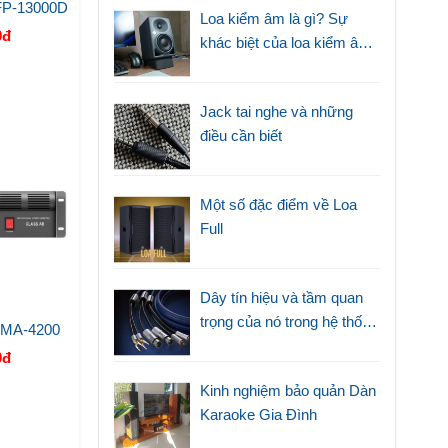
FP-13000D
Loa kiểm âm là gì? Sự
0đ
khác biệt của loa kiểm âm
với loa thường
Jack tai nghe và những
điều cần biết
Một số đặc điểm về Loa
Full
Dây tín hiệu và tầm quan
trọng của nó trong hệ thống
 MA-4200
âm thanh
0đ
Kinh nghiệm bảo quản Dàn
Karaoke Gia Đình