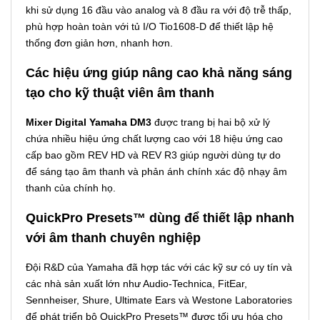
khi sử dụng 16 đầu vào analog và 8 đầu ra với độ trễ thấp,
phù hợp hoàn toàn với tủ I/O Tio1608-D để thiết lập hệ
thống đơn giản hơn, nhanh hơn.
Các hiệu ứng giúp nâng cao khả năng sáng
tạo cho kỹ thuật viên âm thanh
Mixer Digital Yamaha DM3
được trang bị hai bộ xử lý
chứa nhiều hiệu ứng chất lượng cao với 18 hiệu ứng cao
cấp bao gồm REV HD và REV R3 giúp người dùng tự do
để sáng tạo âm thanh và phản ánh chính xác độ nhạy âm
thanh của chính họ.
QuickPro Presets™ dùng để thiết lập nhanh
với âm thanh chuyên nghiệp
Đội R&D của Yamaha đã hợp tác với các kỹ sư có uy tín và
các nhà sản xuất lớn như Audio-Technica, FitEar,
Sennheiser, Shure, Ultimate Ears và Westone Laboratories
để phát triển bộ QuickPro Presets™ được tối ưu hóa cho