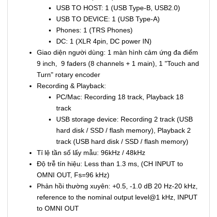
USB TO HOST: 1 (USB Type-B, USB2.0)
USB TO DEVICE: 1 (USB Type-A)
Phones: 1 (TRS Phones)
DC: 1 (XLR 4pin, DC power IN)
Giao diện người dùng: 1 màn hình cảm ứng đa điểm
9 inch, 9 faders (8 channels + 1 main), 1 "Touch and
Turn" rotary encoder
Recording & Playback:
PC/Mac: Recording 18 track, Playback 18
track
USB storage device: Recording 2 track (USB
hard disk / SSD / flash memory), Playback 2
track (USB hard disk / SSD / flash memory)
Tỉ lệ tần số lấy mẫu: 96kHz / 48kHz
Độ trễ tín hiệu: Less than 1.3 ms, (CH INPUT to
OMNI OUT, Fs=96 kHz)
Phản hồi thường xuyên: +0.5, -1.0 dB 20 Hz-20 kHz,
reference to the nominal output level@1 kHz, INPUT
to OMNI OUT