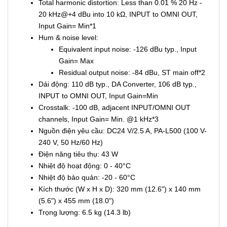
Total harmonic distortion: Less than 0.01 % 20 Hz -
20 kHz@+4 dBu into 10 kΩ, INPUT to OMNI OUT,
Input Gain= Min*1
Hum & noise level:
Equivalent input noise: -126 dBu typ., Input
Gain= Max
Residual output noise: -84 dBu, ST main off*2
Dải động: 110 dB typ., DA Converter, 106 dB typ.,
INPUT to OMNI OUT, Input Gain=Min
Crosstalk: -100 dB, adjacent INPUT/OMNI OUT
channels, Input Gain= Min. @1 kHz*3
Nguồn điện yêu cầu: DC24 V/2.5 A, PA-L500 (100 V-
240 V, 50 Hz/60 Hz)
Điện năng tiêu thụ: 43 W
Nhiệt độ hoạt động: 0 - 40°C
Nhiệt độ bảo quản: -20 - 60°C
Kích thước (W x H x D): 320 mm (12.6") x 140 mm
(5.6") x 455 mm (18.0")
Trọng lượng: 6.5 kg (14.3 lb)