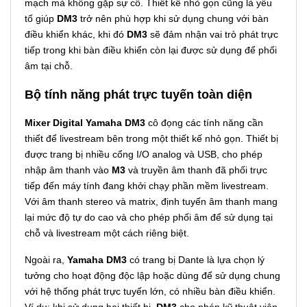
mạch mà không gặp sự cố. Thiết kế nhỏ gọn cũng là yếu
tố giúp
DM3
trở nên phù hợp khi sử dụng chung với bàn
điều khiển khác, khi đó
DM3
sẽ đảm nhận vai trò phát trực
tiếp trong khi bàn điều khiển còn lại được sử dụng để phối
âm tại chỗ.
Bộ tính năng phát trực tuyến toàn diện
Mixer Digital Yamaha DM3
cô đọng các tính năng cần
thiết để livestream bên trong một thiết kế nhỏ gọn. Thiết bị
được trang bị nhiều cổng I/O analog và USB, cho phép
nhập âm thanh vào
M3
và truyền âm thanh đã phối trực
tiếp đến máy tính đang khởi chạy phần mềm livestream.
Với âm thanh stereo và matrix, định tuyến âm thanh mang
lại mức độ tự do cao và cho phép phối âm để sử dụng tại
chỗ và livestream một cách riêng biệt.
Ngoài ra,
Yamaha DM3
có trang bị Dante là lựa chọn lý
tưởng cho hoạt động độc lập hoặc dùng để sử dụng chung
với hệ thống phát trực tuyến lớn, có nhiều bàn điều khiển.
Ví dụ: khi sử dụng hai thiết bị,
DM3
cho phép kỹ thuật viên