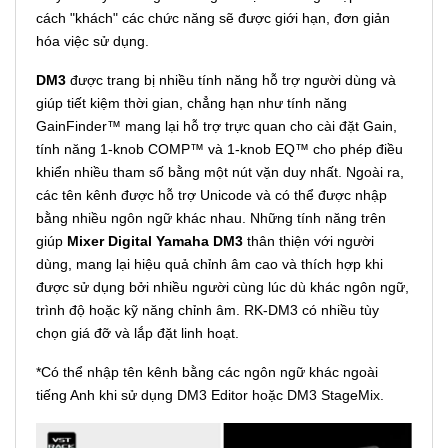
cách "khách" các chức năng sẽ được giới hạn, đơn giản
hóa việc sử dụng.
DM3
được trang bị nhiều tính năng hỗ trợ người dùng và
giúp tiết kiệm thời gian, chẳng hạn như tính năng
GainFinder™ mang lại hỗ trợ trực quan cho cài đặt Gain,
tính năng 1-knob COMP™ và 1-knob EQ™ cho phép điều
khiển nhiều tham số bằng một nút vặn duy nhất. Ngoài ra,
các tên kênh được hỗ trợ Unicode và có thể được nhập
bằng nhiều ngôn ngữ khác nhau. Những tính năng trên
giúp
Mixer Digital Yamaha DM3
thân thiện với người
dùng, mang lại hiệu quả chỉnh âm cao và thích hợp khi
được sử dụng bởi nhiều người cùng lúc dù khác ngôn ngữ,
trình độ hoặc kỹ năng chỉnh âm. RK-DM3 có nhiều tùy
chọn giá đỡ và lắp đặt linh hoạt.
*Có thể nhập tên kênh bằng các ngôn ngữ khác ngoài
tiếng Anh khi sử dụng DM3 Editor hoặc DM3 StageMix.