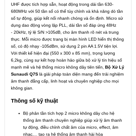
UHF được tích hợp sẵn, hoạt động trong dải tần 630-
680MHz với 50 tần số có thể tùy chỉnh và khả năng dò tần
số tự động, giúp kết nối nhanh chóng và ổn định. Micro sử
dụng dao động vòng lặp PLL, dải tần số đáp ứng 48Hz
- 20kHz, tỷ lệ S/N >105dB, cho âm thanh rõ nét và trung
thực. Mỗi micro được trang bị màn hình LED hiển thị thông
số, có độ nhạy -105dBm, sử dụng 2 pin AA 1.5V tiện lợi.
Với thiết kế hiện đại (550 x 300 x 85 mm), trọng lượng
6,2kg, cùng sự kết hợp hoàn hảo giữa bộ xử lý tín hiệu số
mạnh mẽ và hệ thống micro không dây tiên tiến,
Bộ Xử Lý
Sunaudi Q7S
là giải pháp toàn diện mang đến trải nghiệm
âm thanh đẳng cấp, linh hoạt và chuyên nghiệp cho mọi
không gian.
Thông số kỹ thuật
Bộ phân tần tích hợp 2 micro không dây cho hệ
thống âm thanh chuyên nghiệp giúp xử lý âm thanh
tự động, điều chỉnh chất âm của micro, effect, âm
nhạc,... tạo ra hệ thống âm thanh hài hòa