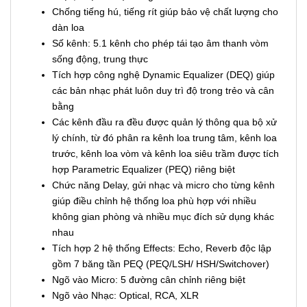
Chống tiếng hú, tiếng rít giúp bảo vệ chất lượng cho
dàn loa
Số kênh: 5.1 kênh cho phép tái tạo âm thanh vòm
sống động, trung thực
Tích hợp công nghệ Dynamic Equalizer (DEQ) giúp
các bản nhạc phát luôn duy trì độ trong trẻo và cân
bằng
Các kênh đầu ra đều được quản lý thông qua bộ xử
lý chính, từ đó phân ra kênh loa trung tâm, kênh loa
trước, kênh loa vòm và kênh loa siêu trầm được tích
hợp Parametric Equalizer (PEQ) riêng biệt
Chức năng Delay, gửi nhạc và micro cho từng kênh
giúp điều chỉnh hệ thống loa phù hợp với nhiều
không gian phòng và nhiều mục đích sử dụng khác
nhau
Tích hợp 2 hệ thống Effects: Echo, Reverb độc lập
gồm 7 băng tần PEQ (PEQ/LSH/ HSH/Switchover)
Ngõ vào Micro: 5 đường cân chỉnh riêng biệt
Ngõ vào Nhạc: Optical, RCA, XLR