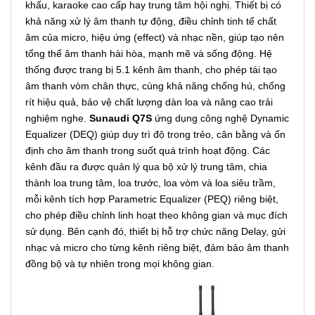
khấu, karaoke cao cấp hay trung tâm hội nghị. Thiết bị có
khả năng xử lý âm thanh tự động, điều chỉnh tinh tế chất
âm của micro, hiệu ứng (effect) và nhạc nền, giúp tạo nên
tổng thể âm thanh hài hòa, mạnh mẽ và sống động. Hệ
thống được trang bị 5.1 kênh âm thanh, cho phép tái tạo
âm thanh vòm chân thực, cùng khả năng chống hú, chống
rít hiệu quả, bảo vệ chất lượng dàn loa và nâng cao trải
nghiệm nghe.
Sunaudi Q7S
ứng dụng công nghệ Dynamic
Equalizer (DEQ) giúp duy trì độ trong trẻo, cân bằng và ổn
định cho âm thanh trong suốt quá trình hoạt động. Các
kênh đầu ra được quản lý qua bộ xử lý trung tâm, chia
thành loa trung tâm, loa trước, loa vòm và loa siêu trầm,
mỗi kênh tích hợp Parametric Equalizer (PEQ) riêng biệt,
cho phép điều chỉnh linh hoạt theo không gian và mục đích
sử dụng. Bên cạnh đó, thiết bị hỗ trợ chức năng Delay, gửi
nhạc và micro cho từng kênh riêng biệt, đảm bảo âm thanh
đồng bộ và tự nhiên trong mọi không gian.