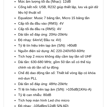
Mức âm lượng tối đa (Nhạc): 12dB
Cổng kết nối: USB, R232 giúp thiết lập, lưu và gửi dữ
liệu kỹ thuật số
Equalizer: Music 7 băng tần, Micro 15 băng tần
Cấp tối đa đầu vào (RMS): 4V
Cấp tối đa đầu ra (RMS): 4V
Dải tấn số đáp ứng: 20Hz-20kHz
Độ nhạy: 64mV( Đầu ra: 4V)
Tỷ lệ tín hiệu trên tạp âm (S/N): >80dB
Nguồn điện sử dụng: AC 220-240V/50-60Hz
Tích hợp 2 micro không dây cầm tay tần số UHF
Dải tần: 630-680 MHz, gồm 50 tần số có thể tùy
chỉnh và dò tần số tự động
Chế độ dao động tần số: Thiết kế vòng lặp có khóa
mô-dun PLL
Dải tần số đáp ứng: 48Hz-20kHz
Tỉ lệ tín hiệu trên tạp âm (S/N): >105dB(1KHz-A)
Tỷ lệ can nhiễu: 80dB
Tích hợp màn hình Led cho micro
Độ nhạy: -105dBm(12dB S/N AD)