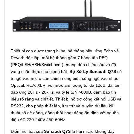
Thiết bị còn được trang bị hai hệ thống hiệu ứng Echo và
Reverb độc lập, mỗi hệ thống gồm 7 băng tần PEQ
(PEQ/LSH/HSH/Switchover), mang đến chiều sâu và độ
vang chân thực cho giọng hát.
Bộ Xử Lý Sunaudi Q7S
có
5 ngõ vào micro cân chỉnh riêng biệt, cùng ngõ vào nhạc
Optical, RCA, XLR, với mức âm lượng tối đa 12dB, dải tần
đáp ứng 20Hz - 20kHz, và tỷ lệ S/N >80dB, đảm bảo tín
hiệu rõ ràng và chi tiết. Thiết bị hỗ trợ cổng kết nối USB và
RS232, cho phép thiết lập, lưu trữ và truyền dữ liệu kỹ
thuật số dễ dàng, đồng thời hoạt động ổn định với nguồn
điện AC 220-240V / 50-60Hz.
Điểm nổi bật của
Sunaudi Q7S
là hai micro không dây