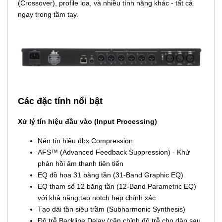
(Crossover), profile loa, và nhiều tính năng khác - tất cả
ngay trong tầm tay.
Các đặc tính nổi bật
Xử lý tín hiệu đầu vào (Input Processing)
Nén tín hiệu dbx Compression
AFS™ (Advanced Feedback Suppression) - Khử
phản hồi âm thanh tiên tiến
EQ đồ họa 31 băng tần (31-Band Graphic EQ)
EQ tham số 12 băng tần (12-Band Parametric EQ)
với khả năng tạo notch hẹp chính xác
Tạo dải tần siêu trầm (Subharmonic Synthesis)
Độ trễ Backline Delay (căn chỉnh độ trễ cho dàn sau