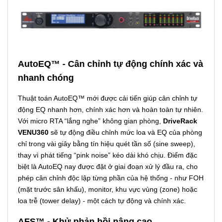
AutoEQ™ - Cân chỉnh tự động chính xác và
nhanh chóng
Thuật toán AutoEQ™ mới được cải tiến giúp cân chỉnh tự
động EQ nhanh hơn, chính xác hơn và hoàn toàn tự nhiên.
Với micro RTA “lắng nghe” không gian phòng,
DriveRack
VENU360
sẽ tự động điều chỉnh mức loa và EQ của phòng
chỉ trong vài giây bằng tín hiệu quét tần số (sine sweep),
thay vì phát tiếng “pink noise” kéo dài khó chịu. Điểm đặc
biệt là AutoEQ nay được đặt ở giai đoạn xử lý đầu ra, cho
phép cân chỉnh độc lập từng phần của hệ thống - như FOH
(mặt trước sân khấu), monitor, khu vực vùng (zone) hoặc
loa trễ (tower delay) - một cách tự động và chính xác.
AFS™ - Khử phản hồi nâng cao