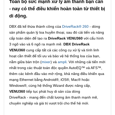
Toàn bộ sức mạnh xử lý âm thanh bạn cần
- nay có thể điều khiển hoàn toàn từ thiết bị
di động.
DBX đã kế thừa thành công của
DriveRack® 260
- dòng
sản phẩm quản lý loa huyền thoại, sau đó cải tiến và nâng
cấp toàn diện để tạo ra
DriveRack VENU360
với cấu hình
3 ngõ vào và 6 ngõ ra mạnh mẽ.
DBX DriveRack
VENU360
cung cấp tất cả các công cụ xử lý và tính linh
hoạt cần thiết để tối ưu và bảo vệ hệ thống loa của bạn,
nằm giữa bàn trộn (
mixer
) và
ampli
. Với những cải tiến mới
nhất trong các thuật toán độc quyền AutoEQ™ và AFS™,
thêm các kênh đầu vào mở rộng, khả năng điều khiển qua
mạng Ethernet bằng Android®, iOS®, Mac® hoặc
Windows®, cùng hệ thống Wizard được nâng cấp,
VENU360
tiếp tục phát huy di sản của dòng
DriveRack - mang đến chất lượng âm thanh mạnh mẽ,
chuyên nghiệp và giá trị vượt trội cho thế hệ mới.