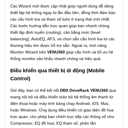
Các Wizard mới được cập nhật giúp người dùng dễ dàng
thiết lập hệ thống ngay từ lần đầu tiên, đồng thời đảm bảo
các cấu hình loa và tham số luôn ở trạng thái mới nhất.
Các bước hướng dẫn trực quan giúp bạn nhanh chóng
thiết lập định tuyến (routing), cân bằng mức (level
balancing), AutoEQ, AFS, và chọn sẵn cấu hình loa từ các
thương hiệu lớn được hỗ trợ sẵn. Ngoài ra, tính năng
Monitor Wizard trên
VENU360
giúp cấu hình và tối ưu hệ
thống monitor sân khấu nhanh chóng và hiệu quả.
Điều khiển qua thiết bị di động (Mobile
Control)
Giờ đây, bạn có thể kết nối
DBX DriveRack VENU360
qua
mạng nội bộ và điều khiển toàn bộ hệ thống âm thanh từ
điện thoại hoặc máy tính bảng chạy Android, iOS, Mac,
hoặc Windows. Ứng dụng điều khiển có giao diện đồ họa
trực quan, cho phép bạn chỉnh trực tiếp các thông số như
Compressor, EQ đồ họa, EQ tham số, phân tần