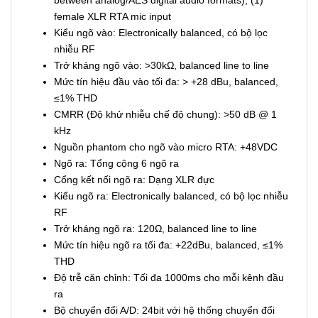
between analog/AES digital audio formats), (1)
female XLR RTA mic input
Kiểu ngõ vào: Electronically balanced, có bộ lọc
nhiễu RF
Trở kháng ngõ vào: >30kΩ, balanced line to line
Mức tín hiệu đầu vào tối đa: > +28 dBu, balanced,
≤1% THD
CMRR (Độ khử nhiễu chế độ chung): >50 dB @ 1
kHz
Nguồn phantom cho ngõ vào micro RTA: +48VDC
Ngõ ra: Tổng cộng 6 ngõ ra
Cổng kết nối ngõ ra: Dạng XLR đực
Kiểu ngõ ra: Electronically balanced, có bộ lọc nhiễu
RF
Trở kháng ngõ ra: 120Ω, balanced line to line
Mức tín hiệu ngõ ra tối đa: +22dBu, balanced, ≤1%
THD
Độ trễ căn chỉnh: Tối đa 1000ms cho mỗi kênh đầu
ra
Bộ chuyển đổi A/D: 24bit với hệ thống chuyển đổi