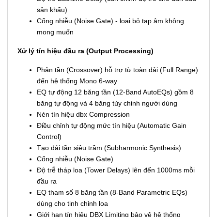
sân khấu)
Cổng nhiễu (Noise Gate) - loại bỏ tạp âm không
mong muốn
Xử lý tín hiệu đầu ra (Output Processing)
Phân tần (Crossover) hỗ trợ từ toàn dải (Full Range)
đến hệ thống Mono 6-way
EQ tự động 12 băng tần (12-Band AutoEQs) gồm 8
băng tự động và 4 băng tùy chỉnh người dùng
Nén tín hiệu dbx Compression
Điều chỉnh tự động mức tín hiệu (Automatic Gain
Control)
Tạo dải tần siêu trầm (Subharmonic Synthesis)
Cổng nhiễu (Noise Gate)
Độ trễ tháp loa (Tower Delays) lên đến 1000ms mỗi
đầu ra
EQ tham số 8 băng tần (8-Band Parametric EQs)
dùng cho tinh chỉnh loa
Giới hạn tín hiệu DBX Limiting bảo vệ hệ thống