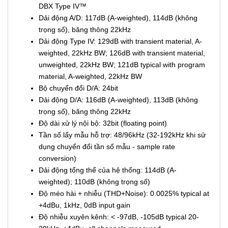
DBX Type IV™
Dải động A/D: 117dB (A-weighted), 114dB (không
trọng số), băng thông 22kHz
Dải động Type IV: 129dB with transient material, A-
weighted, 22kHz BW; 126dB with transient material,
unweighted, 22kHz BW; 121dB typical with program
material, A-weighted, 22kHz BW
Bộ chuyển đổi D/A: 24bit
Dải động D/A: 116dB (A-weighted), 113dB (không
trọng số), băng thông 22kHz
Độ dài xử lý nội bộ: 32bit (floating point)
Tần số lấy mẫu hỗ trợ: 48/96kHz (32-192kHz khi sử
dụng chuyển đổi tần số mẫu - sample rate
conversion)
Dải động tổng thể của hệ thống: 114dB (A-
weighted); 110dB (không trọng số)
Độ méo hài + nhiễu (THD+Noise): 0.0025% typical at
+4dBu, 1kHz, 0dB input gain
Độ nhiễu xuyên kênh: < -97dB, -105dB typical 20-