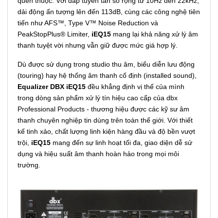
quen thuộc. Với đáp tuyến tần số rộng từ 10Hz đến 22kHz,
dải động ấn tượng lên đến 113dB, cùng các công nghệ tiên
tiến như AFS™, Type V™ Noise Reduction và
PeakStopPlus® Limiter,
iEQ15
mang lại khả năng xử lý âm
thanh tuyệt vời nhưng vẫn giữ được mức giá hợp lý.
Dù được sử dụng trong studio thu âm, biểu diễn lưu động
(touring) hay hệ thống âm thanh cố định (installed sound),
Equalizer DBX iEQ15
đều khẳng định vị thế của mình
trong dòng sản phẩm xử lý tín hiệu cao cấp của dbx
Professional Products - thương hiệu được các kỹ sư âm
thanh chuyên nghiệp tin dùng trên toàn thế giới. Với thiết
kế tinh xảo, chất lượng linh kiện hàng đầu và độ bền vượt
trội,
iEQ15
mang đến sự linh hoạt tối đa, giao diện dễ sử
dụng và hiệu suất âm thanh hoàn hảo trong mọi môi
trường.