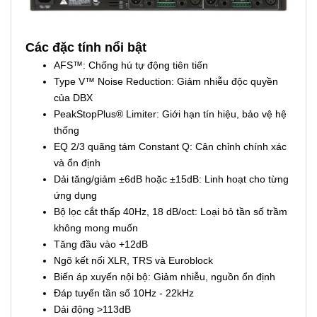
Các đặc tính nổi bật
AFS™: Chống hú tự động tiên tiến
Type V™ Noise Reduction: Giảm nhiễu độc quyền
của DBX
PeakStopPlus® Limiter: Giới hạn tín hiệu, bảo vệ hệ
thống
EQ 2/3 quãng tám Constant Q: Cân chỉnh chính xác
và ổn định
Dải tăng/giảm ±6dB hoặc ±15dB: Linh hoạt cho từng
ứng dụng
Bộ lọc cắt thấp 40Hz, 18 dB/oct: Loại bỏ tần số trầm
không mong muốn
Tăng đầu vào +12dB
Ngõ kết nối XLR, TRS và Euroblock
Biến áp xuyến nội bộ: Giảm nhiễu, nguồn ổn định
Đáp tuyến tần số 10Hz - 22kHz
Dải động >113dB