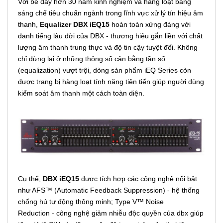
Với bề dày hơn 30 năm kinh nghiệm và hàng loạt bằng
sáng chế tiêu chuẩn ngành trong lĩnh vực xử lý tín hiệu âm
thanh,
Equalizer DBX iEQ15
hoàn toàn xứng đáng với
danh tiếng lâu đời của DBX - thương hiệu gắn liền với chất
lượng âm thanh trung thực và độ tin cậy tuyệt đối. Không
chỉ dừng lại ở những thông số cân bằng tần số
(equalization) vượt trội, dòng sản phẩm iEQ Series còn
được trang bị hàng loạt tính năng tiên tiến giúp người dùng
kiểm soát âm thanh một cách toàn diện.
Cụ thể,
DBX iEQ15
được tích hợp các công nghệ nổi bật
như AFS™ (Automatic Feedback Suppression) - hệ thống
chống hú tự động thông minh; Type V™ Noise
Reduction - công nghệ giảm nhiễu độc quyền của dbx giúp