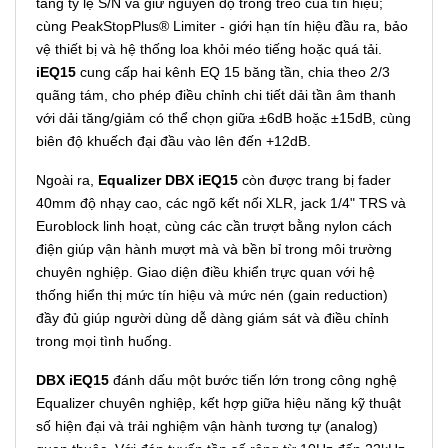
tăng tỷ lệ S/N và giữ nguyên độ trong trẻo của tín hiệu;
cùng PeakStopPlus® Limiter - giới hạn tín hiệu đầu ra, bảo
vệ thiết bị và hệ thống loa khỏi méo tiếng hoặc quá tải.
iEQ15
cung cấp hai kênh EQ 15 băng tần, chia theo 2/3
quãng tám, cho phép điều chỉnh chi tiết dải tần âm thanh
với dải tăng/giảm có thể chọn giữa ±6dB hoặc ±15dB, cùng
biên độ khuếch đại đầu vào lên đến +12dB.
Ngoài ra,
Equalizer DBX iEQ15
còn được trang bị fader
40mm độ nhạy cao, các ngõ kết nối XLR, jack 1/4" TRS và
Euroblock linh hoạt, cùng các cần trượt bằng nylon cách
điện giúp vận hành mượt mà và bền bỉ trong môi trường
chuyên nghiệp. Giao diện điều khiển trực quan với hệ
thống hiển thị mức tín hiệu và mức nén (gain reduction)
đầy đủ giúp người dùng dễ dàng giám sát và điều chỉnh
trong mọi tình huống.
DBX iEQ15
đánh dấu một bước tiến lớn trong công nghệ
Equalizer chuyên nghiệp, kết hợp giữa hiệu năng kỹ thuật
số hiện đại và trải nghiệm vận hành tương tự (analog)