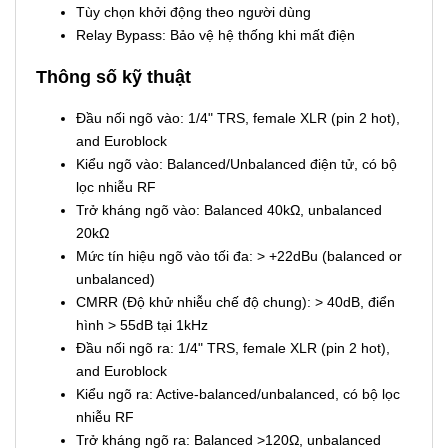
Tùy chọn khởi động theo người dùng
Relay Bypass: Bảo vệ hệ thống khi mất điện
Thông số kỹ thuật
Đầu nối ngõ vào: 1/4" TRS, female XLR (pin 2 hot),
and Euroblock
Kiểu ngõ vào: Balanced/Unbalanced điện tử, có bộ
lọc nhiễu RF
Trở kháng ngõ vào: Balanced 40kΩ, unbalanced
20kΩ
Mức tín hiệu ngõ vào tối đa: > +22dBu (balanced or
unbalanced)
CMRR (Độ khử nhiễu chế độ chung): > 40dB, điển
hình > 55dB tại 1kHz
Đầu nối ngõ ra: 1/4" TRS, female XLR (pin 2 hot),
and Euroblock
Kiểu ngõ ra: Active-balanced/unbalanced, có bộ lọc
nhiễu RF
Trở kháng ngõ ra: Balanced >120Ω, unbalanced