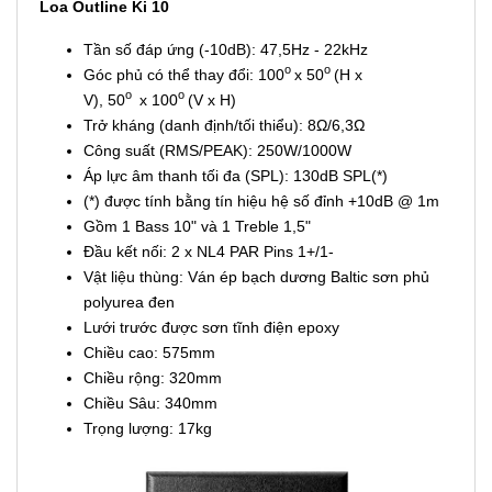
Loa Outline Ki 10
Loa Outline Ki 10
Tần số đáp ứng (-10dB): 47,5Hz - 22kHz
o
o
Góc phủ có thể thay đổi: 100
x 50
(H x
o
o
V), 50
x 100
(V x H)
Trở kháng (danh định/tối thiểu): 8Ω/6,3Ω
Công suất (RMS/PEAK): 250W/1000W
Áp lực âm thanh tối đa (SPL): 130dB SPL(*)
(*) được tính bằng tín hiệu hệ số đỉnh +10dB @ 1m
Gồm 1 Bass 10" và 1 Treble 1,5"