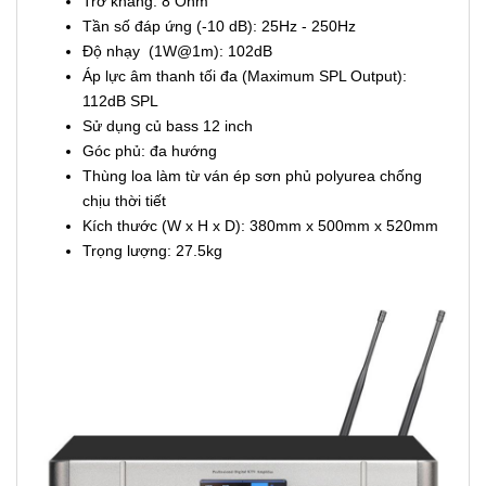
Loa Sub Sunaudi SA-112SP
Loa Sub Sunaudi S-112SP
Loa siêu trầm tích hợp công suất
Công suất RMS: 300W
Công suất PGM: 600W
Công suất PEAK: 1200W
Trở kháng: 8 Ohm
Tần số đáp ứng (-10 dB): 25Hz - 250Hz
Độ nhạy (1W@1m): 102dB
Áp lực âm thanh tối đa (Maximum SPL Output):
112dB SPL
Sử dụng củ bass 12 inch
Góc phủ: đa hướng
Thùng loa làm từ ván ép sơn phủ polyurea chống
chịu thời tiết
Kích thước (W x H x D): 380mm x 500mm x 520mm