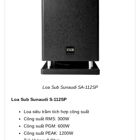
Đầu kết nối: 2 x NL4 PAR Pins 1+/1-
Vật liệu thùng: Ván ép bạch dương Baltic sơn phủ
polyurea đen
Lưới trước được sơn tĩnh điện epoxy
Chiều cao: 575mm
Chiều rộng: 320mm
Chiều Sâu: 340mm
Trọng lượng: 17kg