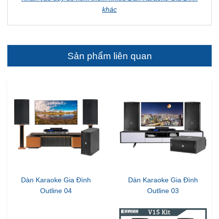
Độ nhạy đầu vào: 0.5V
Công suất đầu ra 8Ω: 2 x 600W
Phản hồi thường xuyên: 20Hz - 30kHz, ±1.5dB
Trở kháng đầu vào: 10kΩ/un-Balanced
SNR: ≥95dB
Độ méo tiếng: ≤0.2
Mạch bảo vệ: Soft Start, Short Circuit, Limiter, DC
Fault, AC Line Fuse, Thermal Cut
Làm mát: Quạt
Nhấn vào đây để xem thêm nhiều Dàn Karaoke Gia Đình
khác
Sản phẩm liên quan