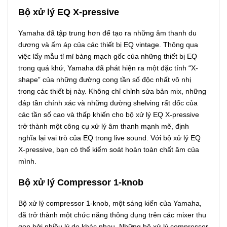
Bộ xử lý EQ X-pressive
Yamaha đã tập trung hơn để tạo ra những âm thanh du
dương và ấm áp của các thiết bị EQ vintage. Thông qua
việc lấy mẫu tỉ mỉ bảng mạch gốc của những thiết bị EQ
trong quá khứ, Yamaha đã phát hiện ra một đặc tính “X-
shape” của những đường cong tần số độc nhất vô nhị
trong các thiết bị này. Không chỉ chỉnh sửa bản mix, những
đáp tần chính xác và những đường shelving rất dốc của
các tần số cao và thấp khiến cho bộ xử lý EQ X-pressive
trở thành một công cụ xử lý âm thanh mạnh mẽ, định
nghĩa lại vai trò của EQ trong live sound. Với bộ xử lý EQ
X-pressive, bạn có thể kiểm soát hoàn toàn chất âm của
mình.
Bộ xử lý Compressor 1-knob
Bộ xử lý compressor 1-knob, một sáng kiến của Yamaha,
đã trở thành một chức năng thông dụng trên các mixer thu
gọn bởi nhiều lý do khác nhau. Những bộ xử lý compressor