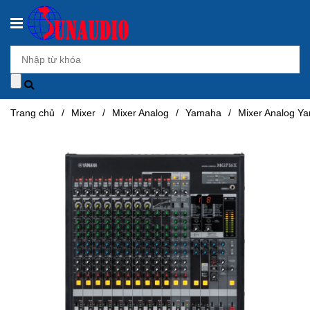
Trang chủ
/
Mixer
/
Mixer Analog
/
Yamaha
/
Mixer Analog 