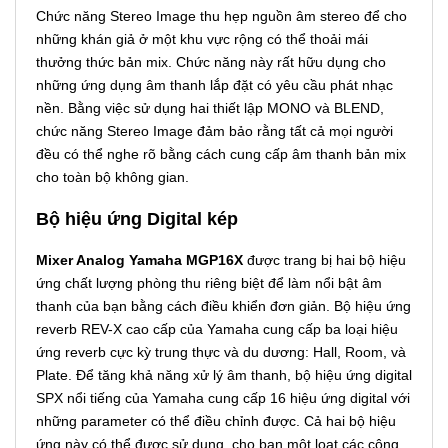
Chức năng Stereo Image thu hẹp nguồn âm stereo để cho
những khán giả ở một khu vực rộng có thể thoải mái
thưởng thức bản mix. Chức năng này rất hữu dụng cho
những ứng dụng âm thanh lắp đặt có yêu cầu phát nhạc
nền. Bằng việc sử dụng hai thiết lập MONO và BLEND,
chức năng Stereo Image đảm bảo rằng tất cả mọi người
đều có thể nghe rõ bằng cách cung cấp âm thanh bản mix
cho toàn bộ không gian.
Bộ hiệu ứng Digital kép
Mixer Analog Yamaha MGP16X
được trang bị hai bộ hiệu
ứng chất lượng phòng thu riêng biệt để làm nổi bật âm
thanh của bạn bằng cách điều khiển đơn giản. Bộ hiệu ứng
reverb REV-X cao cấp của Yamaha cung cấp ba loại hiệu
ứng reverb cực kỳ trung thực và du dương: Hall, Room, và
Plate. Để tăng khả năng xử lý âm thanh, bộ hiệu ứng digital
SPX nổi tiếng của Yamaha cung cấp 16 hiệu ứng digital với
những parameter có thể điều chỉnh được. Cả hai bộ hiệu
ứng này có thể được sử dụng, cho bạn một loạt các công