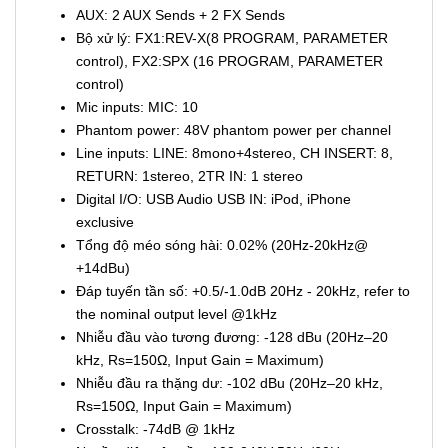
AUX: 2 AUX Sends + 2 FX Sends
Bộ xử lý: FX1:REV-X(8 PROGRAM, PARAMETER
control), FX2:SPX (16 PROGRAM, PARAMETER
control)
Mic inputs: MIC: 10
Phantom power: 48V phantom power per channel
Line inputs: LINE: 8mono+4stereo, CH INSERT: 8,
RETURN: 1stereo, 2TR IN: 1 stereo
Digital I/O: USB Audio USB IN: iPod, iPhone
exclusive
Tổng độ méo sóng hài: 0.02% (20Hz-20kHz@
+14dBu)
Đáp tuyến tần số: +0.5/-1.0dB 20Hz - 20kHz, refer to
the nominal output level @1kHz
Nhiễu đầu vào tương đương: -128 dBu (20Hz–20
kHz, Rs=150Ω, Input Gain = Maximum)
Nhiễu đầu ra thặng dư: -102 dBu (20Hz–20 kHz,
Rs=150Ω, Input Gain = Maximum)
Crosstalk: -74dB @ 1kHz