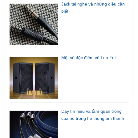
Jack tai nghe và những điều cần
biết
Một số đặc điểm về Loa Full
Dây tín hiệu và tầm quan trọng
của nó trong hệ thống âm thanh