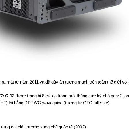
, ra mắt từ năm 2011 và đã gây ấn tượng mạnh trên toàn thế giới vớ
O C-12
được trang bị 8 củ loa trong một thùng cực kỳ nhỏ gọn: 2 lo
3” (HF) tải bằng DPRWG waveguide (tương tự GTO full-size).
e từng đạt giải thưởng sáng chế quốc tế (2002).