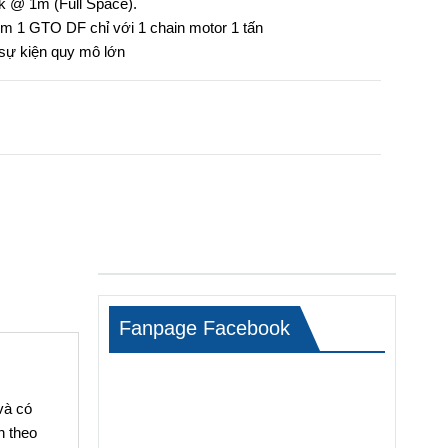
k @ 1m (Full Space).
kèm 1 GTO DF chỉ với 1 chain motor 1 tấn
 sự kiện quy mô lớn
Fanpage Facebook
và có
n theo