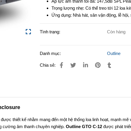
Áp lực âm thanh tối đa: 147,5dB SPL Pea
Trọng lượng nhẹ: Có thể treo tới 12 loa 
Ứng dụng: Nhà hát, sân vận động, lễ hội,
Tình trạng:
Còn hàng
Danh mục:
Outline
Chia sẻ:
nclosure
n được thiết kế nhằm mang đến một hệ thống loa linh hoạt, mạnh mẽ 
ng cường âm thanh chuyên nghiệp.
Outline GTO C-12
được phát triể