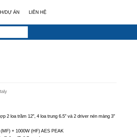
H/DỰ ÁN
LIÊN HỆ
taly
hợp 2 loa trầm 12”, 4 loa trung 6.5” và 2 driver nén màng 3”
W (MF) + 1000W (HF) AES PEAK