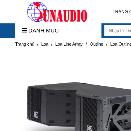
TRANG 
DANH MỤC
Trang chủ
/
Loa
/
Loa Line Array
/
Outline
/
Loa Outli