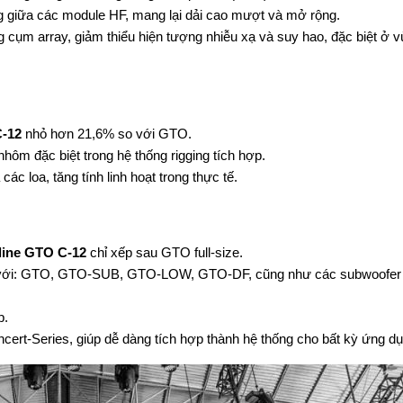
 giữa các module HF, mang lại dải cao mượt và mở rộng.
ng cụm array, giảm thiểu hiện tượng nhiễu xạ và suy hao, đặc biệt ở 
C-12
nhỏ hơn 21,6% so với GTO.
ôm đặc biệt trong hệ thống rigging tích hợp.
c loa, tăng tính linh hoạt trong thực tế.
line GTO C-12
chỉ xếp sau GTO full-size.
oàn với: GTO, GTO-SUB, GTO-LOW, GTO-DF, cũng như các subwoofer 
p.
ncert-Series, giúp dễ dàng tích hợp thành hệ thống cho bất kỳ ứng d