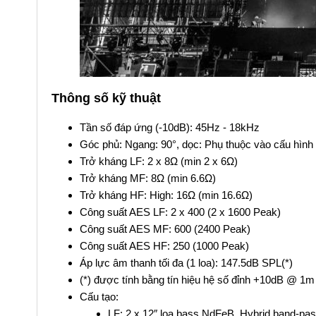
Thông số kỹ thuật
Tần số đáp ứng (-10dB): 45Hz - 18kHz
Góc phủ: Ngang: 90°, dọc: Phụ thuộc vào cấu hình 
Trở kháng LF: 2 x 8Ω (min 2 x 6Ω)
Trở kháng MF: 8Ω (min 6.6Ω)
Trở kháng HF: High: 16Ω (min 16.6Ω)
Công suất AES LF: 2 x 400 (2 x 1600 Peak)
Công suất AES MF: 600 (2400 Peak)
Công suất AES HF: 250 (1000 Peak)
Áp lực âm thanh tối đa (1 loa): 147.5dB SPL(*)
(*) được tính bằng tín hiệu hệ số đỉnh +10dB @ 1m
Cấu tạo:
LF: 2 x 12″ loa bass NdFeB, Hybrid band-pa