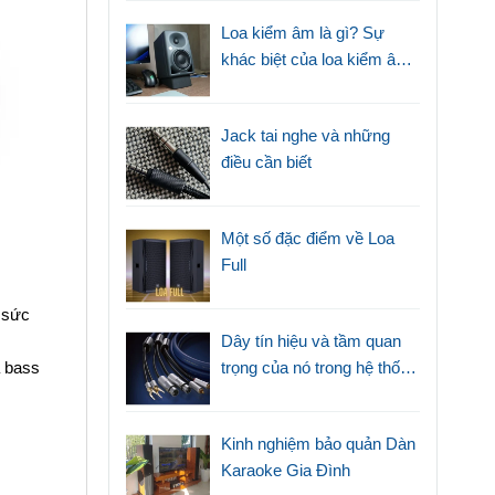
Loa kiểm âm là gì? Sự
khác biệt của loa kiểm âm
với loa thường
Jack tai nghe và những
điều cần biết
Một số đặc điểm về Loa
Full
i sức
Dây tín hiệu và tầm quan
trọng của nó trong hệ thống
a bass
âm thanh
Kinh nghiệm bảo quản Dàn
Karaoke Gia Đình