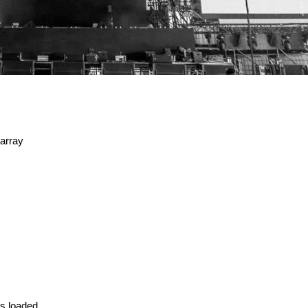
array
ss loaded