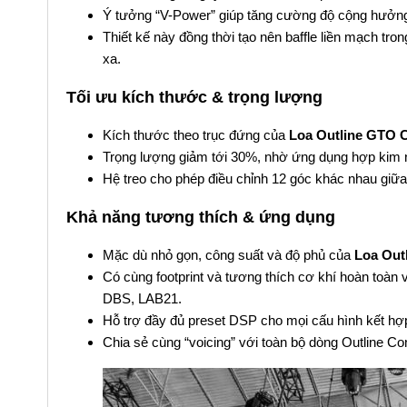
Ý tưởng “V-Power” giúp tăng cường độ cộng hưởng
Thiết kế này đồng thời tạo nên baffle liền mạch tro
xa.
Tối ưu kích thước & trọng lượng
Kích thước theo trục đứng của
Loa Outline GTO 
Trọng lượng giảm tới 30%, nhờ ứng dụng hợp kim nh
Hệ treo cho phép điều chỉnh 12 góc khác nhau giữa cá
Khả năng tương thích & ứng dụng
Mặc dù nhỏ gọn, công suất và độ phủ của
Loa Out
Có cùng footprint và tương thích cơ khí hoàn t
DBS, LAB21.
Hỗ trợ đầy đủ preset DSP cho mọi cấu hình kết hợ
Chia sẻ cùng “voicing” với toàn bộ dòng Outline Co