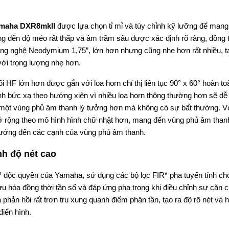
maha DXR8mkII
được lựa chọn tỉ mỉ và tùy chỉnh kỹ lưỡng để mang 
ng đến độ méo rất thấp và âm trầm sâu được xác định rõ ràng, đồng 
ông nghệ Neodymium 1,75”, lớn hơn nhưng cũng nhẹ hơn rất nhiều, t
 với trọng lượng nhẹ hơn.
ổi HF lớn hơn được gắn với loa horn chỉ thị liên tục 90° x 60° hoàn t
nh bức xạ theo hướng xiên vì nhiều loa horn thông thường hơn sẽ dễ
c một vùng phủ âm thanh lý tưởng hơn mà không có sự bất thường. Vớ
 mở rộng theo mô hình hình chữ nhật hơn, mang đến vùng phủ âm than
 hướng đến các cạnh của vùng phủ âm thanh.
nh độ nét cao
 độc quyền của Yamaha, sử dụng các bộ lọc FIR* pha tuyến tính ch
 hóa đồng thời tần số và đáp ứng pha trong khi điều chỉnh sự căn c
 phản hồi rất trơn tru xung quanh điểm phân tần, tạo ra độ rõ nét và 
điển hình.