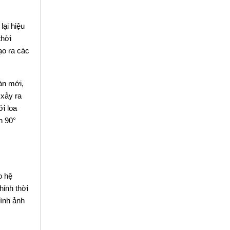
lại hiệu
thời
ạo ra các
oàn mới,
 xảy ra
i loa
h 90°
o hệ
hỉnh thời
hình ảnh