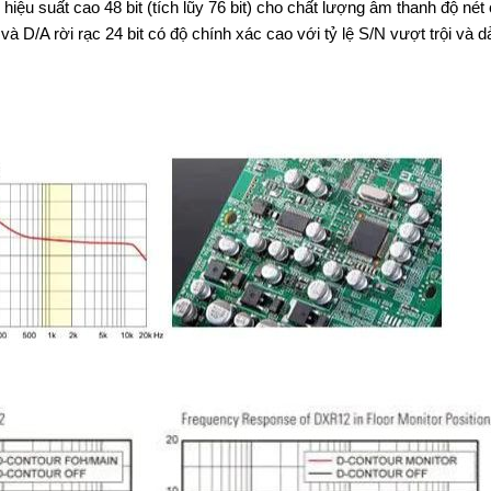
hiệu suất cao 48 bit (tích lũy 76 bit) cho chất lượng âm thanh độ nét 
 D/A rời rạc 24 bit có độ chính xác cao với tỷ lệ S/N vượt trội và d