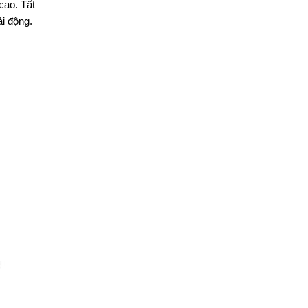
cao. Tất
ải động.