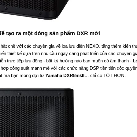
để tạo ra một dòng sản phẩm DXR mới
chặt chẽ với các chuyên gia về loa lưu diễn NEXO, tăng thêm kiến ​​t
ến thiết kế dựa trên nhu cầu ngày càng phát triển của các chuyên gi
iễn trực tiếp lưu động - bất kỳ hướng nào bạn muốn có âm thanh -
L
 hợp công suất mạnh mẽ với các chức năng DSP tiên tiến độc quyề
 bật mà bạn mong đợi từ
Yamaha DXR8mkII
… chỉ có TỐT HƠN.