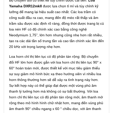
Bộ chuyển đổi có thiết kế tùy chỉnh được cải tiến:
Loa
Yamaha DXR12mkII
được lựa chọn tỉ mỉ và tùy chỉnh kỹ
lưỡng để mang lại hiệu suất cao nhất. Các loa trầm có
công suất đầu ra cao, mang đến độ méo rất thấp và âm
trầm sâu được xác định rõ ràng, đồng thời được trang bị củ
loa nén HF có độ chính xác cao bằng công nghệ
Neodymium 1,75”, lớn hơn nhưng cũng nhẹ hơn rất nhiều,
tạo ra các dải tần số trung tần và cao tần chính xác lên đến
20 kHz với trọng lượng nhẹ hơn.
Loa horn chỉ thị liên tục có độ phân tán rộng: Bộ chuyển
đổi HF lớn hơn được gắn với loa horn chỉ thị liên tục 90° x
60° hoàn toàn mới, được thiết kế với mục tiêu giảm thiểu
sự suy giảm mô hình bức xạ theo hướng xiên vì nhiều loa
horn thông thường hơn sẽ dễ xảy ra tình trạng này hơn.
Sự kết hợp này có thể giúp đạt được một vùng phủ âm
thanh lý tưởng hơn mà không có sự bất thường. Với loa
horn chỉ thị liên tục có độ phân tán rộng mới, âm thanh mở
rộng theo mô hình hình chữ nhật hơn, mang đến vùng phủ
âm thanh 90° chiều ngang x 60 ° chiều dọc, với âm thanh