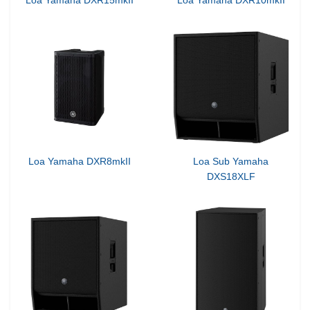
Loa Yamaha DXR8mkII
Loa Sub Yamaha
DXS18XLF