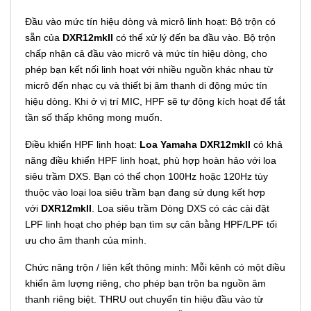
Đầu vào mức tín hiệu dòng và micrô linh hoạt: Bộ trộn có
sẵn của
DXR12mkII
có thể xử lý đến ba đầu vào. Bộ trộn
chấp nhận cả đầu vào micrô và mức tín hiệu dòng, cho
phép bạn kết nối linh hoạt với nhiều nguồn khác nhau từ
micrô đến nhạc cụ và thiết bị âm thanh di động mức tín
hiệu dòng. Khi ở vị trí MIC, HPF sẽ tự động kích hoạt để tắt
tần số thấp không mong muốn.
Điều khiển HPF linh hoạt:
Loa Yamaha DXR12mkII
có khả
năng điều khiển HPF linh hoạt, phù hợp hoàn hảo với loa
siêu trầm DXS. Bạn có thể chọn 100Hz hoặc 120Hz tùy
thuộc vào loại loa siêu trầm bạn đang sử dụng kết hợp
với
DXR12mkII
. Loa siêu trầm Dòng DXS có các cài đặt
LPF linh hoạt cho phép bạn tìm sự cân bằng HPF/LPF tối
ưu cho âm thanh của mình.
Chức năng trộn / liên kết thông minh: Mỗi kênh có một điều
khiển âm lượng riêng, cho phép bạn trộn ba nguồn âm
thanh riêng biệt. THRU out chuyển tín hiệu đầu vào từ