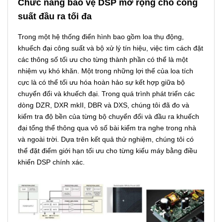
Chức năng bảo vệ DSP mở rộng cho công
suất đầu ra tối đa
Trong một hệ thống điển hình bao gồm loa thụ động,
khuếch đại công suất và bộ xử lý tín hiệu, việc tìm cách đặt
các thông số tối ưu cho từng thành phần có thể là một
nhiệm vụ khó khăn. Một trong những lợi thế của loa tích
cực là có thể tối ưu hóa hoàn hảo sự kết hợp giữa bộ
chuyển đổi và khuếch đại. Trong quá trình phát triển các
dòng DZR, DXR mkII, DBR và DXS, chúng tôi đã đo và
kiểm tra độ bền của từng bộ chuyển đổi và đầu ra khuếch
đại tổng thể thông qua vô số bài kiểm tra nghe trong nhà
và ngoài trời. Dựa trên kết quả thử nghiệm, chúng tôi có
thể đặt điểm giới hạn tối ưu cho từng kiểu máy bằng điều
khiển DSP chính xác.