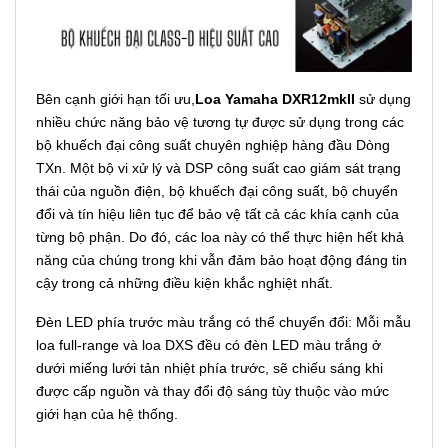
Bên cạnh giới hạn tối ưu,
Loa Yamaha DXR12mkII
sử dụng
nhiều chức năng bảo vệ tương tự được sử dụng trong các
bộ khuếch đại công suất chuyên nghiệp hàng đầu Dòng
TXn. Một bộ vi xử lý và DSP công suất cao giám sát trạng
thái của nguồn điện, bộ khuếch đại công suất, bộ chuyển
đổi và tín hiệu liên tục để bảo vệ tất cả các khía cạnh của
từng bộ phận. Do đó, các loa này có thể thực hiện hết khả
năng của chúng trong khi vẫn đảm bảo hoạt động đáng tin
cậy trong cả những điều kiện khắc nghiệt nhất.
Đèn LED phía trước màu trắng có thể chuyển đổi: Mỗi mẫu
loa full-range và loa DXS đều có đèn LED màu trắng ở
dưới miếng lưới tản nhiệt phía trước, sẽ chiếu sáng khi
được cấp nguồn và thay đổi độ sáng tùy thuộc vào mức
giới hạn của hệ thống.