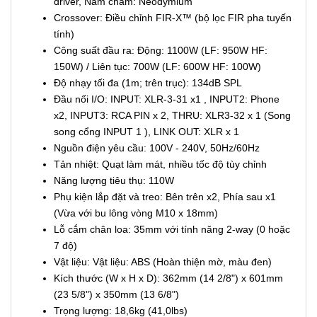
driver, Nam châm: Neodymium
Crossover: Điều chỉnh FIR-X™ (bộ lọc FIR pha tuyến
tính)
Công suất đầu ra: Động: 1100W (LF: 950W HF:
150W) / Liên tục: 700W (LF: 600W HF: 100W)
Độ nhạy tối đa (1m; trên trục): 134dB SPL
Đầu nối I/O: INPUT: XLR-3-31 x1 , INPUT2: Phone
x2, INPUT3: RCA PIN x 2, THRU: XLR3-32 x 1 (Song
song cổng INPUT 1 ), LINK OUT: XLR x 1
Nguồn điện yêu cầu: 100V - 240V, 50Hz/60Hz
Tản nhiệt: Quạt làm mát, nhiều tốc độ tùy chỉnh
Năng lượng tiêu thụ: 110W
Phụ kiện lắp đặt và treo: Bên trên x2, Phía sau x1
(Vừa với bu lông vòng M10 x 18mm)
Lỗ cắm chân loa: 35mm với tính năng 2-way (0 hoặc
7 độ)
Vật liệu: Vật liệu: ABS (Hoàn thiện mờ, màu đen)
Kích thước (W x H x D): 362mm (14 2/8") x 601mm
(23 5/8") x 350mm (13 6/8")
Trọng lượng: 18,6kg (41,0lbs)