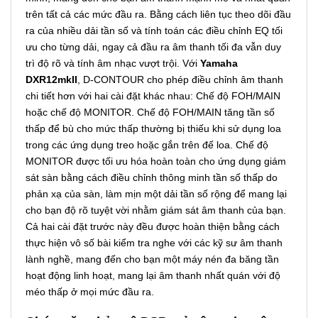
trên tất cả các mức đầu ra. Bằng cách liên tục theo dõi đầu
ra của nhiều dải tần số và tính toán các điều chỉnh EQ tối
ưu cho từng dải, ngay cả đầu ra âm thanh tối đa vẫn duy
trì độ rõ và tính âm nhạc vượt trội. Với
Yamaha
DXR12mkII
, D-CONTOUR cho phép điều chỉnh âm thanh
chi tiết hơn với hai cài đặt khác nhau: Chế độ FOH/MAIN
hoặc chế độ MONITOR. Chế độ FOH/MAIN tăng tần số
thấp để bù cho mức thấp thường bị thiếu khi sử dụng loa
trong các ứng dụng treo hoặc gắn trên đế loa. Chế độ
MONITOR được tối ưu hóa hoàn toàn cho ứng dụng giám
sát sàn bằng cách điều chỉnh thông minh tần số thấp do
phản xạ của sàn, làm mịn một dải tần số rộng để mang lại
cho bạn độ rõ tuyệt vời nhằm giám sát âm thanh của bạn.
Cả hai cài đặt trước này đều được hoàn thiện bằng cách
thực hiện vô số bài kiểm tra nghe với các kỹ sư âm thanh
lành nghề, mang đến cho bạn một máy nén đa băng tần
hoạt động linh hoạt, mang lại âm thanh nhất quán với độ
méo thấp ở mọi mức đầu ra.