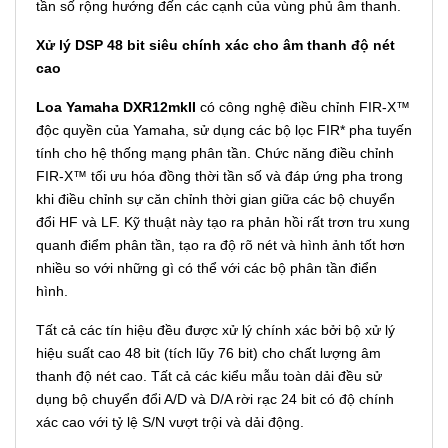
tần số rộng hướng đến các cạnh của vùng phủ âm thanh.
Xử lý DSP 48 bit siêu chính xác cho âm thanh độ nét
cao
Loa Yamaha DXR12mkII
có công nghệ điều chỉnh FIR-X™
độc quyền của Yamaha, sử dụng các bộ lọc FIR* pha tuyến
tính cho hệ thống mạng phân tần. Chức năng điều chỉnh
FIR-X™ tối ưu hóa đồng thời tần số và đáp ứng pha trong
khi điều chỉnh sự căn chỉnh thời gian giữa các bộ chuyển
đổi HF và LF. Kỹ thuật này tạo ra phản hồi rất trơn tru xung
quanh điểm phân tần, tạo ra độ rõ nét và hình ảnh tốt hơn
nhiều so với những gì có thể với các bộ phân tần điển
hình.
Tất cả các tín hiệu đều được xử lý chính xác bởi bộ xử lý
hiệu suất cao 48 bit (tích lũy 76 bit) cho chất lượng âm
thanh độ nét cao. Tất cả các kiểu mẫu toàn dải đều sử
dụng bộ chuyển đổi A/D và D/A rời rạc 24 bit có độ chính
xác cao với tỷ lệ S/N vượt trội và dải động.