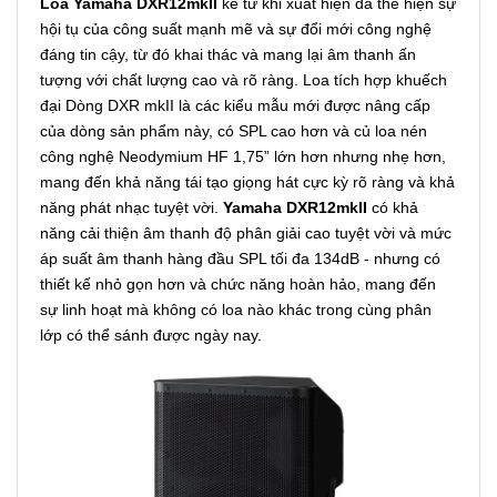
Loa Yamaha DXR12mkII
kể từ khi xuất hiện đã thể hiện sự
hội tụ của công suất mạnh mẽ và sự đổi mới công nghệ
đáng tin cậy, từ đó khai thác và mang lại âm thanh ấn
tượng với chất lượng cao và rõ ràng. Loa tích hợp khuếch
đại Dòng DXR mkII là các kiểu mẫu mới được nâng cấp
của dòng sản phẩm này, có SPL cao hơn và củ loa nén
công nghệ Neodymium HF 1,75” lớn hơn nhưng nhẹ hơn,
mang đến khả năng tái tạo giọng hát cực kỳ rõ ràng và khả
năng phát nhạc tuyệt vời.
Yamaha DXR12mkII
có khả
năng cải thiện âm thanh độ phân giải cao tuyệt vời và mức
áp suất âm thanh hàng đầu SPL tối đa 134dB - nhưng có
thiết kế nhỏ gọn hơn và chức năng hoàn hảo, mang đến
sự linh hoạt mà không có loa nào khác trong cùng phân
lớp có thể sánh được ngày nay.