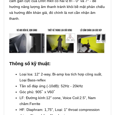
cắm gắn cực của DXR mkII có hai vị trí - 0° và 7° - để
hướng năng lượng âm thanh tránh khỏi bề mặt phản chiếu
và hướng đến khán giả, đó chính là nơi cần nhận âm
thanh.
Thông số kỹ thuật:
Loại loa: 12" 2-way, Bi-amp loa tích hợp công suất,
Loại Bass-reflex
Tần số đáp ứng (-10dB): 52Hz - 20kHz
Góc phủ: 905ﾟ x V60ﾟ
LF: Đường kính:12" cone, Voice Coil:2.5", Nam
châm:Ferrite
HF: Diaphram: 1,75", Loại: 1" throat compression