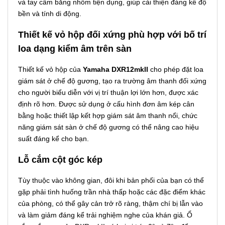
và tay cầm bằng nhôm tiện dụng, giúp cải thiện đáng kể độ
bền và tính di động.
Thiết kế vỏ hộp đối xứng phù hợp với bố trí
loa dạng kiểm âm trên sàn
Thiết kế vỏ hộp của
Yamaha DXR12mkII
cho phép đặt loa
giám sát ở chế độ gương, tạo ra trường âm thanh đối xứng
cho người biểu diễn với vị trí thuận lợi lớn hơn, được xác
định rõ hơn. Được sử dụng ở cấu hình đơn âm kép cân
bằng hoặc thiết lập kết hợp giám sát âm thanh nổi, chức
năng giám sát sàn ở chế độ gương có thể nâng cao hiệu
suất đáng kể cho bạn.
Lỗ cắm cột góc kép
Tùy thuộc vào không gian, đôi khi bản phối của bạn có thể
gặp phải tình huống trần nhà thấp hoặc các đặc điểm khác
của phòng, có thể gây cản trở rõ ràng, thậm chí bị lẫn vào
và làm giảm đáng kể trải nghiệm nghe của khán giả. Ổ