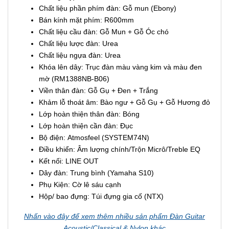
Chất liệu phần phím đàn: Gỗ mun (Ebony)
Bán kính mặt phím: R600mm
Chất liệu cầu đàn: Gỗ Mun + Gỗ Óc chó
Chất liệu lược đàn: Urea
Chất liệu ngựa đàn: Urea
Khóa lên dây: Trục đàn màu vàng kim và màu đen
mờ (RM1388NB-B06)
Viền thân đàn: Gỗ Gụ + Đen + Trắng
Khảm lỗ thoát âm: Bào ngư + Gỗ Gụ + Gỗ Hương đỏ
Lớp hoàn thiện thân đàn: Bóng
Lớp hoàn thiện cần đàn: Đục
Bộ điện: Atmosfeel (SYSTEM74N)
Điều khiển: Âm lượng chính/Trộn Micrô/Treble EQ
Kết nối: LINE OUT
Dây đàn: Trung bình (Yamaha S10)
Phụ Kiện: Cờ lê sáu cạnh
Hộp/ bao đựng: Túi đựng gia cố (NTX)
Nhấn vào đây để xem thêm nhiều sản phẩm Đàn Guitar
Acoustic/Classical & Nylon khác