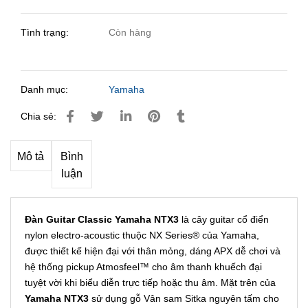
Tình trạng:
Còn hàng
Danh mục:
Yamaha
Chia sẻ:
Mô tả
Bình
luận
Đàn Guitar Classic Yamaha NTX3
là cây guitar cổ điển
nylon electro-acoustic thuộc NX Series® của Yamaha,
được thiết kế hiện đại với thân mỏng, dáng APX dễ chơi và
hệ thống pickup Atmosfeel™ cho âm thanh khuếch đại
tuyệt vời khi biểu diễn trực tiếp hoặc thu âm. Mặt trên của
Yamaha NTX3
sử dụng gỗ Vân sam Sitka nguyên tấm cho