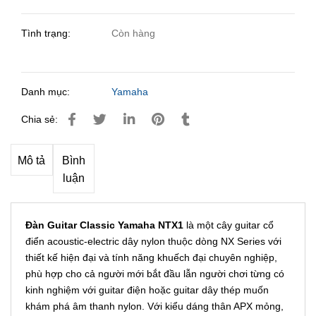
Tình trạng:
Còn hàng
Danh mục:
Yamaha
Chia sẻ:
Mô tả
Bình
luận
Đàn Guitar Classic Yamaha NTX1
là một cây guitar cổ
điển acoustic-electric dây nylon thuộc dòng NX Series với
thiết kế hiện đại và tính năng khuếch đại chuyên nghiệp,
phù hợp cho cả người mới bắt đầu lẫn người chơi từng có
kinh nghiệm với guitar điện hoặc guitar dây thép muốn
khám phá âm thanh nylon. Với kiểu dáng thân APX mỏng,