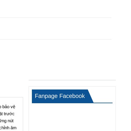
Fanpage Facebook
p bảo vệ
ặt trước
ững nút
 chỉnh âm