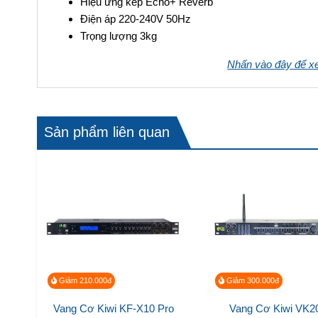
Thông số kỹ thuật:
Bộ xử lý DSP 48bit
Độ méo tuyến tính 1kHz-3dB (0.03%)
Độ nhạy micro 6mv/4kΩ
Độ nhạy ngõ vào Aux 280MV/30kΩ
Dải tần đáp ứng cho micro 40Hz-15kHz
Dải tần đáp ứng cho nhạc 20Hz-20kHz
Hiệu ứng kép Echo+ Reverb
Điện áp 220-240V 50Hz
Trọng lượng 3kg
Nhấn vào đây để x