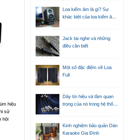
Loa kiểm âm là gì? Sự
khác biệt của loa kiểm âm
với loa thường
Jack tai nghe và những
điều cần biết
Một số đặc điểm về Loa
Full
Dây tín hiệu và tầm quan
trọng của nó trong hệ thống
núm hiệu
âm thanh
hi sử
 hội
Kinh nghiệm bảo quản Dàn
Karaoke Gia Đình