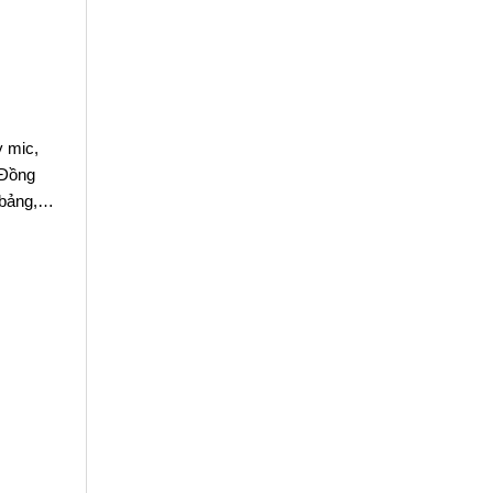
y mic,
 Đồng
h bảng,…