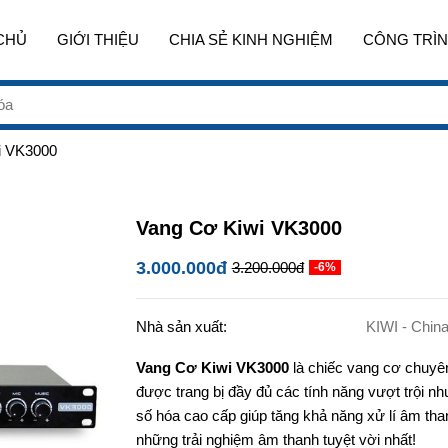
CHỦ
GIỚI THIỆU
CHIA SẺ KINH NGHIỆM
CÔNG TRÌN
i VK3000
Vang Cơ Kiwi VK3000
3.000.000đ
3.200.000đ
-6%
Nhà sản xuất:
KIWI - Chin
Vang Cơ Kiwi VK3000
là chiếc vang cơ chuyên
được trang bị đầy đủ các tính năng vượt trội 
số hóa cao cấp giúp tăng khả năng xử lí âm th
những trải nghiệm âm thanh tuyệt vời nhất!