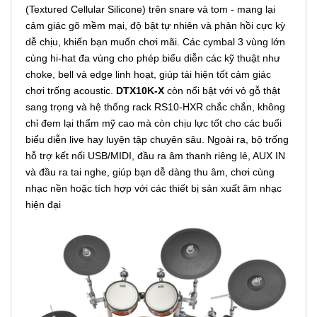
(Textured Cellular Silicone) trên snare và tom - mang lại
cảm giác gõ mềm mại, độ bật tự nhiên và phản hồi cực kỳ
dễ chịu, khiến bạn muốn chơi mãi. Các cymbal 3 vùng lớn
cùng hi-hat đa vùng cho phép biểu diễn các kỹ thuật như
choke, bell và edge linh hoạt, giúp tái hiện tốt cảm giác
chơi trống acoustic.
DTX10K-X
còn nổi bật với vỏ gỗ thật
sang trọng và hệ thống rack RS10-HXR chắc chắn, không
chỉ đem lại thẩm mỹ cao mà còn chịu lực tốt cho các buổi
biểu diễn live hay luyện tập chuyên sâu. Ngoài ra, bộ trống
hỗ trợ kết nối USB/MIDI, đầu ra âm thanh riêng lẻ, AUX IN
và đầu ra tai nghe, giúp bạn dễ dàng thu âm, chơi cùng
nhạc nền hoặc tích hợp với các thiết bị sản xuất âm nhạc
hiện đại