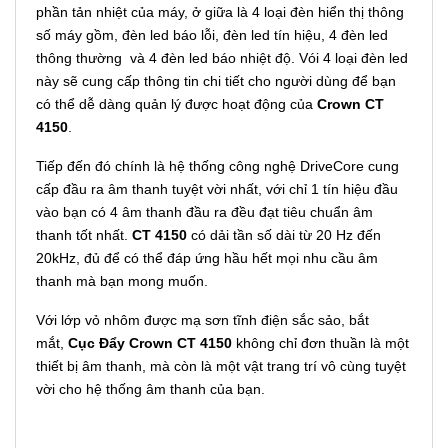
phần tản nhiệt của máy, ở giữa là 4 loại đèn hiển thị thông
số máy gồm, đèn led báo lỗi, đèn led tín hiệu, 4 đèn led
thông thường và 4 đèn led báo nhiệt độ. Vói 4 loại đèn led
này sẽ cung cấp thông tin chi tiết cho người dùng để bạn
có thể dễ dàng quản lý được hoạt động của
Crown CT
4150
.
Tiếp đến đó chính là hệ thống công nghệ DriveCore cung
cấp đầu ra âm thanh tuyệt vời nhất, với chỉ 1 tín hiệu đầu
vào bạn có 4 âm thanh đầu ra đều đạt tiêu chuẩn âm
thanh tốt nhất.
CT 4150
có dải tần số dài từ 20 Hz đến
20kHz, đủ để có thể đáp ứng hầu hết mọi nhu cầu âm
thanh mà bạn mong muốn.
Với lớp vỏ nhôm được mạ sơn tĩnh điện sắc sảo, bắt
mắt,
Cục Đẩy Crown CT 4150
không chỉ đơn thuần là một
thiết bị âm thanh, mà còn là một vật trang trí vô cùng tuyệt
vời cho hệ thống âm thanh của bạn.