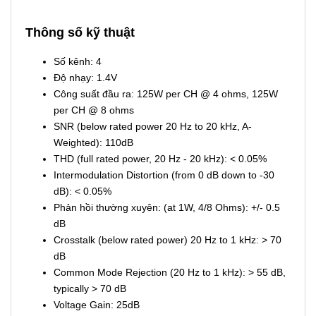
Thông số kỹ thuật
Số kênh: 4
Độ nhạy: 1.4V
Công suất đầu ra: 125W per CH @ 4 ohms, 125W
per CH @ 8 ohms
SNR (below rated power 20 Hz to 20 kHz, A-
Weighted): 110dB
THD (full rated power, 20 Hz - 20 kHz): < 0.05%
Intermodulation Distortion (from 0 dB down to -30
dB): < 0.05%
Phản hồi thường xuyên: (at 1W, 4/8 Ohms): +/- 0.5
dB
Crosstalk (below rated power) 20 Hz to 1 kHz: > 70
dB
Common Mode Rejection (20 Hz to 1 kHz): > 55 dB,
typically > 70 dB
Voltage Gain: 25dB