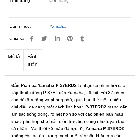
Tình trạng:
Còn hàng
Danh mục:
Yamaha
Chia sẻ:
Mô tả
Bình
luận
Đàn Pianica Yamaha P-37ERD2
là nhạc cụ phím hơi cao
cấp thuộc dòng P-37E2 của Yamaha, nổi bật với 37 phím
cho dải âm rộng và phong phú, giúp bạn thể hiện nhiều
giai điệu đa dạng một cách linh hoạt.
P-37ERD2
mang đến
âm sắc sống động, rõ nét hơn so với các phiên bản màu
khác, phù hợp cho biểu diễn trực tiếp cũng như luyện tập
cá nhân. Với thiết kế màu đỏ rực rỡ,
Yamaha P-37ERD2
không chỉ tạo ấn tượng mạnh mẽ trên sân khấu mà còn