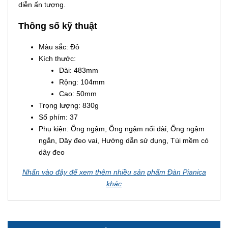
diễn ấn tượng.
Thông số kỹ thuật
Màu sắc: Đỏ
Kích thước:
Dài: 483mm
Rộng: 104mm
Cao: 50mm
Trọng lượng: 830g
Số phím: 37
Phụ kiện: Ống ngậm, Ống ngậm nối dài, Ống ngậm
ngắn, Dây đeo vai, Hướng dẫn sử dụng, Túi mềm có
dây đeo
Nhấn vào đây để xem thêm nhiều sản phẩm Đàn Pianica
khác