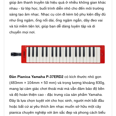
giúp âm thanh truyền tải hiệu quả ở nhiều không gian khác
nhau - từ lớp học, buổi trình diễn nhỏ cho đến môi trường
sáng tạo âm nhạc. Nhạc cụ còn đi kèm bộ phụ kiện đầy đủ
như ống ngậm, ống nối dài, ống ngậm ngắn, dây đeo vai
và túi mềm tiện lợi, giúp bạn dễ dàng luyện tập và di
chuyển mọi nơi.
Đàn Pianica Yamaha P-37ERD2
có kích thước nhỏ gọn
(483mm × 104mm × 50 mm) và trọng lượng khoảng 830g,
mang lại cảm giác chơi thoải mái mà vẫn đảm bảo độ bền
và độ hoàn thiện cao - đặc trưng của sản phẩm Yamaha.
Đây là lựa chọn tuyệt vời cho học sinh, người mới bắt đầu
hoặc bất cứ ai yêu thích âm nhạc muốn sở hữu một cây
pianica chuyên nghiệp với âm sắc đẹp và phong cách biểu