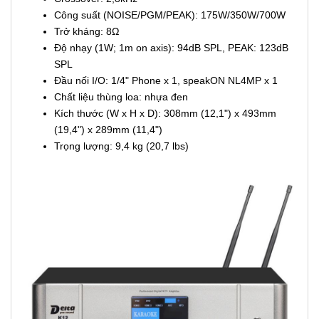
Công suất (NOISE/PGM/PEAK): 175W/350W/700W
Trở kháng: 8Ω
Độ nhạy (1W; 1m on axis): 94dB SPL, PEAK: 123dB
SPL
Đầu nối I/O: 1/4" Phone x 1, speakON NL4MP x 1
Chất liệu thùng loa: nhựa đen
Kích thước (W x H x D): 308mm (12,1") x 493mm
(19,4") x 289mm (11,4")
Trọng lượng: 9,4 kg (20,7 lbs)