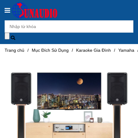
Trang chủ
/
Mục Đích Sử Dụng
/
Karaoke Gia Đình
/
Yamaha