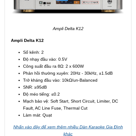
Ampli Delta K12
Ampli Delta K12
Số kênh: 2
Độ nhạy đầu vào: 0.5V
Công suất đầu ra 8Ω: 2 x 600W
Phản hồi thường xuyên: 20Hz - 30kHz, ±1.5dB
Trở kháng đầu vào: 10kΩ/un-Balanced
SNR: ≥95dB
Độ méo tiếng: ≤0.2
Mạch bảo vệ: Soft Start, Short Circuit, Limiter, DC
Fault, AC Line Fuse, Thermal Cut
Làm mát: Quạt
Nhấn vào đây để xem thêm nhiều Dàn Karaoke Gia Đình
khác