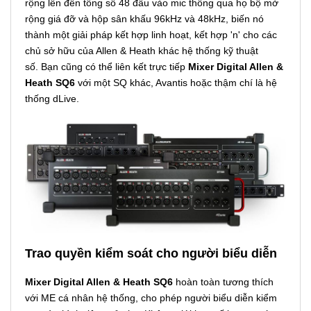
rộng lên đến tổng số 48 đầu vào mic thông qua họ bộ mở
rộng giá đỡ và hộp sân khấu 96kHz và 48kHz, biến nó
thành một giải pháp kết hợp linh hoạt, kết hợp 'n' cho các
chủ sở hữu của Allen & Heath khác hệ thống kỹ thuật
số. Bạn cũng có thể liên kết trực tiếp
Mixer Digital Allen &
Heath SQ6
với một SQ khác, Avantis hoặc thậm chí là hệ
thống dLive.
Trao quyền kiểm soát cho người biểu diễn
Mixer Digital Allen & Heath SQ6
hoàn toàn tương thích
với ME cá nhân hệ thống, cho phép người biểu diễn kiểm