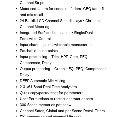
Channel Strips
Motorised faders for sends on faders, GEQ fader flip
and mix recall
24 Backlit LCD Channel Strip displays • Chromatic
Channel Metering
Integrated Surface Illumination • Single/Dual
Footswitch Control
Input channel pairs switchable mono/stereo
Patchable Insert points
Input processing – Trim, HPF, Gate, PEQ,
Compressor, Delay
Output processing – Graphic EQ, PEQ, Compressor,
Delay
DEEP Automatic Mic Mixing
2 31/61 Band Real Time Analysers
Quick copy/paste/reset for parameters
User Permissions to restrict operator access
300 Scene memories per show
Channel Safes, Global and per Scene Recall Filters
FX, processing and channel Libraries