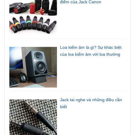
điểm của Jack Canon
Loa kiểm âm là gì? Sự khác biệt
của loa kiểm âm với loa thường
Jack tai nghe và những điều cần
biết