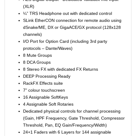
(XLR)
¼” TRS Headphone out with dedicated control
SLink EtherCON connection for remote audio using
dSnake/ME, DX or GigaACE/GX protocol (128x128
channels)
I/O Port for Option Card (including 3rd party
protocols – Dante/Waves)
8 Mute Groups
8 DCA Groups
8 Stereo FX with dedicated FX Returns
DEEP Processing Ready
RackFX Effects suite
7" colour touchscreen
16 Assignable SoftKeys
4 Assignable Soft Rotaries
Dedicated physical controls for channel processing
(Gain, HPF Frequency, Gate Threshold, Compressor
Threshold, Pan, EQ Gain/Frequency/Width)
24+1 Faders with 6 Layers for 144 assignable