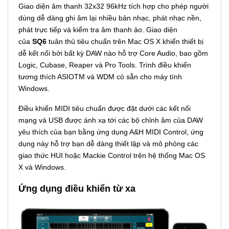
Giao diện âm thanh 32x32 96kHz tích hợp cho phép người
dùng dễ dàng ghi âm lại nhiều bản nhạc, phát nhạc nền,
phát trực tiếp và kiểm tra âm thanh ảo. Giao diện
của
SQ6
tuân thủ tiêu chuẩn trên Mac OS X khiến thiết bị
dễ kết nối bởi bất kỳ DAW nào hỗ trợ Core Audio, bao gồm
Logic, Cubase, Reaper và Pro Tools. Trình điều khiển
tương thích ASIOTM và WDM có sẵn cho máy tính
Windows.
Điều khiển MIDI tiêu chuẩn được đặt dưới các kết nối
mạng và USB được ánh xạ tới các bộ chỉnh âm của DAW
yêu thích của bạn bằng ứng dụng A&H MIDI Control, ứng
dụng này hỗ trợ bạn dễ dàng thiết lập và mô phỏng các
giao thức HUI hoặc Mackie Control trên hệ thống Mac OS
X và Windows.
Ứng dụng điều khiển từ xa