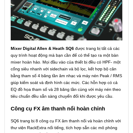
Mixer Digital Allen & Heath SQ6
được trang bị tất cả các
quy trình hoạt động mà bạn cần để có thể tạo ra một bàn
mixer hoàn hảo. Mọi đầu vào của thiết bị đều có HPF- một
cổng siêu nhanh với sidechain và bộ lọc, kết hợp bộ cân
bằng tham số 4 băng tần âm nhạc và máy nén Peak / RMS
giúp kiểm soát và định hình các mức. Các hỗn hợp có cả
EQ đồ họa tham số và 28 băng tần cùng với máy nén theo
tiêu chuẩn đều sẵn sàng chuyển đổi khi được yêu cầu.
Công cụ FX âm thanh nổi hoàn chỉnh
SQ6 trang bị 8 công cụ FX âm thanh nổi và hoàn chỉnh với
thư viện RackExtra nổi tiếng, tích hợp sẵn các mô phỏng