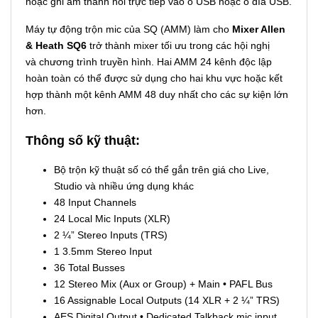
hoặc ghi âm thanh nổi trực tiếp vào ổ USB hoặc ổ đĩa USB.
Máy tự động trộn mic của SQ (AMM) làm cho
Mixer Allen
& Heath SQ6
trở thành mixer tối ưu trong các hội nghị
và chương trình truyền hình. Hai AMM 24 kênh độc lập
hoàn toàn có thể được sử dụng cho hai khu vực hoặc kết
hợp thành một kênh AMM 48 duy nhất cho các sự kiện lớn
hơn.
Thông số kỹ thuật:
Bộ trộn kỹ thuật số có thể gắn trên giá cho Live,
Studio và nhiều ứng dụng khác
48 Input Channels
24 Local Mic Inputs (XLR)
2 ¼” Stereo Inputs (TRS)
1 3.5mm Stereo Input
36 Total Busses
12 Stereo Mix (Aux or Group) + Main • PAFL Bus
16 Assignable Local Outputs (14 XLR + 2 ¼” TRS)
AES Digital Output • Dedicated Talkback mic input