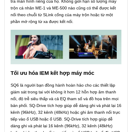
tra màn hình riêng của họ. Không giới hạn số lượng máy
trộn cá nhân ME-1 và ME-500 nào cũng có thể được kết
nối theo chuỗi từ SLink cổng của máy trộn hoặc từ một
phần mở rộng từ xa được kết nối.
Tối ưu hóa IEM kết hợp máy móc
SQ6 là người bạn đồng hành hoàn hảo cho các thiết lập
giám sát trong tai với không ít hơn 12 hỗn hợp âm thanh
nổi, độ trễ siêu thấp và cả EQ tham số và đồ họa trên mọi
bản phối. SQ-Drive tích hợp giúp dễ dàng ghi và phát lại 16
kênh (96kHz), 32 kênh (48kHz) hoặc ghi âm thanh nổi trực
tiếp vào ổ USB hoặc ổ USB. SQ-Drive tích hợp giúp dễ
dàng ghi và phát lại 16 kênh (96kHz), 32 kênh (48kHz)