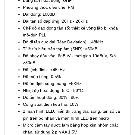
Băng tần hoạt động: UHF
Phương thức điều chế: FM
Dải động: 100dB
Dải tần số đáp ứng: 20Hz - 20kHz
Chế độ dao động tần số: thiết kế vòng lặp bị khóa
mô-đun PLL
Độ di tần cực đại (Max Deviation): ±48kHz
Tỉ lệ tín hiệu trên tạp âm (SNR): >50dB
Độ nhạy đầu vào: 6dBuV - thời gian 10dBuV, S/N
>80dB
Độ lệch đỉnh: ±45kHz
Độ méo tiếng: 0,5%
Độ ổn định sóng mang: ±5KHz
Nhiệt độ hoạt động -5°C - 50°C
Độ ẩm hoạt động: 30% - 90%
Công suất điện tiêu thụ: 10W
2 màn hình LED, hiển thị trạng thái sóng, tần số và
pin trên bộ nhận và màn hình LED trên micro
Micro cầm tay được làm bằng hợp kim nhôm chắc
chắn, sử dụng 2 pin AA 1,5V