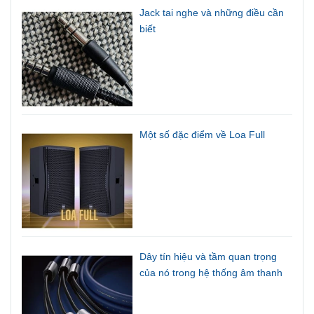
Jack tai nghe và những điều cần
biết
Một số đặc điểm về Loa Full
Dây tín hiệu và tầm quan trọng
của nó trong hệ thống âm thanh