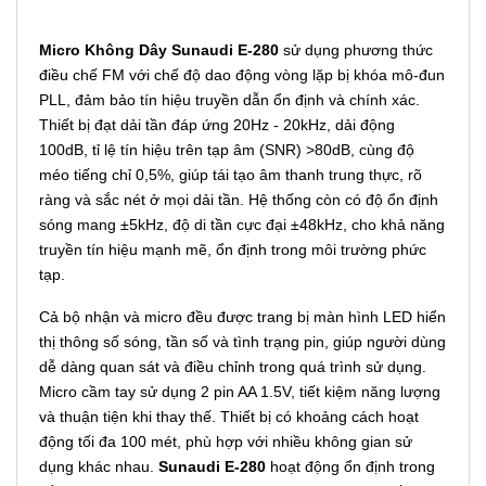
Micro Không Dây Sunaudi E-280
sử dụng phương thức
điều chế FM với chế độ dao động vòng lặp bị khóa mô-đun
PLL, đảm bảo tín hiệu truyền dẫn ổn định và chính xác.
Thiết bị đạt dải tần đáp ứng 20Hz - 20kHz, dải động
100dB, tỉ lệ tín hiệu trên tạp âm (SNR) >80dB, cùng độ
méo tiếng chỉ 0,5%, giúp tái tạo âm thanh trung thực, rõ
ràng và sắc nét ở mọi dải tần. Hệ thống còn có độ ổn định
sóng mang ±5kHz, độ di tần cực đại ±48kHz, cho khả năng
truyền tín hiệu mạnh mẽ, ổn định trong môi trường phức
tạp.
Cả bộ nhận và micro đều được trang bị màn hình LED hiển
thị thông số sóng, tần số và tình trạng pin, giúp người dùng
dễ dàng quan sát và điều chỉnh trong quá trình sử dụng.
Micro cầm tay sử dụng 2 pin AA 1.5V, tiết kiệm năng lượng
và thuận tiện khi thay thế. Thiết bị có khoảng cách hoạt
động tối đa 100 mét, phù hợp với nhiều không gian sử
dụng khác nhau.
Sunaudi E-280
hoạt động ổn định trong