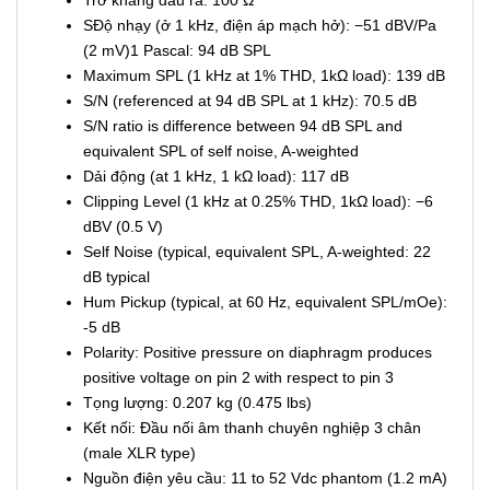
SĐộ nhạy (ở 1 kHz, điện áp mạch hở): −51 dBV/Pa
(2 mV)1 Pascal: 94 dB SPL
Maximum SPL (1 kHz at 1% THD, 1kΩ load): 139 dB
S/N (referenced at 94 dB SPL at 1 kHz): 70.5 dB
S/N ratio is difference between 94 dB SPL and
equivalent SPL of self noise, A-weighted
Dải động (at 1 kHz, 1 kΩ load): 117 dB
Clipping Level (1 kHz at 0.25% THD, 1kΩ load): −6
dBV (0.5 V)
Self Noise (typical, equivalent SPL, A-weighted: 22
dB typical
Hum Pickup (typical, at 60 Hz, equivalent SPL/mOe):
-5 dB
Polarity: Positive pressure on diaphragm produces
positive voltage on pin 2 with respect to pin 3
Tọng lượng: 0.207 kg (0.475 lbs)
Kết nối: Đầu nối âm thanh chuyên nghiệp 3 chân
(male XLR type)
Nguồn điện yêu cầu: 11 to 52 Vdc phantom (1.2 mA)