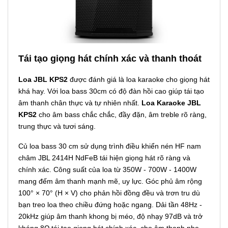
Tái tạo giọng hát chính xác và thanh thoát
Loa JBL KPS2
được đánh giá là loa karaoke cho giọng hát
khá hay. Với loa bass 30cm có độ đàn hồi cao giúp tái tạo
âm thanh chân thực và tự nhiên nhất.
Loa Karaoke JBL
KPS2
cho âm bass chắc chắc, đầy đặn, âm treble rõ ràng,
trung thực và tươi sáng.
Củ loa bass 30 cm sử dụng trình điều khiển nén HF nam
châm JBL 2414H NdFeB tái hiện giọng hát rõ ràng và
chính xác. Công suất của loa từ 350W - 700W - 1400W
mang đếm âm thanh mạnh mẽ, uy lực. Góc phủ âm rộng
100° × 70° (H × V) cho phản hồi đồng đều và trơn tru dù
bạn treo loa theo chiều đứng hoặc ngang. Dải tần 48Hz -
20kHz giúp âm thanh khong bị méo, độ nhạy 97dB và trở
kháng 8Ω tái tạo giọng hát chính xác, cho âm thanh nhẹ