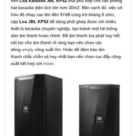
nên
Loa Karaoke JBL KPS2
khá phù hợp cho các phòng
hát karaoke diện tích lớn hơn 30m2. Bên cạnh đó, việc sở
hữu độ nhạy cao lên đến 97dB cùng trở kháng 8 ohm,
cặp
Loa JBL KPS2
dễ dàng phối ghép được với nhiều
thiết bị karaoke chuyên nghiệp, tạo thành một hệ thống
dàn âm thanh hoàn chỉnh. Để âm thanh loa phát huy hết
nội lực cho âm thanh rõ ràng bạn nên chọn các
dòng
amply
công suất lớn. Hoặc để đảm bảo âm
thanh chắc chắn và hay nhất bạn nên chọn cục đẩy công
suất kết hợp với
mixer
.