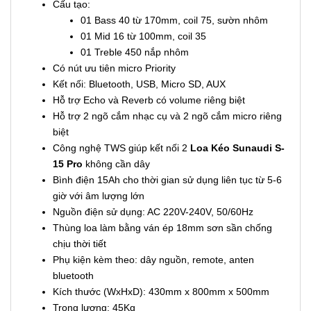
Cấu tạo:
01 Bass 40 từ 170mm, coil 75, sườn nhôm
01 Mid 16 từ 100mm, coil 35
01 Treble 450 nắp nhôm
Có nút ưu tiên micro Priority
Kết nối: Bluetooth, USB, Micro SD, AUX
Hỗ trợ Echo và Reverb có volume riêng biệt
Hỗ trợ 2 ngõ cắm nhạc cụ và 2 ngõ cắm micro riêng
biệt
Công nghệ TWS giúp kết nối 2
Loa Kéo Sunaudi S-
15 Pro
không cần dây
Bình điện 15Ah cho thời gian sử dụng liên tục từ 5-6
giờ với âm lượng lớn
Nguồn điện sử dụng: AC 220V-240V, 50/60Hz
Thùng loa làm bằng ván ép 18mm sơn sần chống
chịu thời tiết
Phụ kiện kèm theo: dây nguồn, remote, anten
bluetooth
Kích thước (WxHxD): 430mm x 800mm x 500mm
Trọng lượng: 45Kg