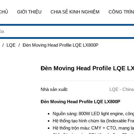
CHỦ
GIỚI THIỆU
CHIA SẺ KINH NGHIỆM
CÔNG TRÌN
/
LQE
/
Đèn Moving Head Profile LQE LX800P
Đèn Moving Head Profile LQE L
Nhà sản xuất:
LQE - China
Đèn Moving Head Profile LQE LX800P
Nguồn sáng: 800W LED light engine, côn
Hệ thống tạo hình chùm tia (Indexable F
Hệ thống trộn màu: CMY + CTO, mang lại 