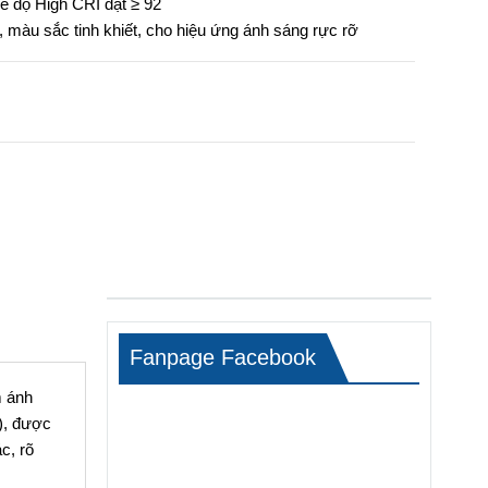
ế độ High CRI đạt ≥ 92
p, màu sắc tinh khiết, cho hiệu ứng ánh sáng rực rỡ
Fanpage Facebook
m ánh
), được
c, rõ