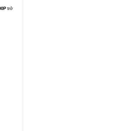
00P
trở