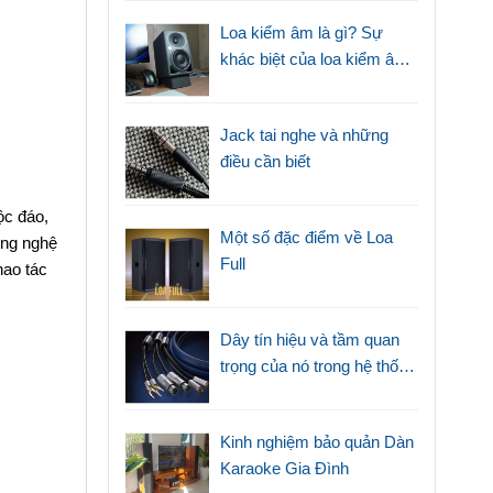
Loa kiểm âm là gì? Sự
khác biệt của loa kiểm âm
với loa thường
Jack tai nghe và những
điều cần biết
ộc đáo,
Một số đặc điểm về Loa
ông nghệ
Full
hao tác
Dây tín hiệu và tầm quan
trọng của nó trong hệ thống
âm thanh
Kinh nghiệm bảo quản Dàn
Karaoke Gia Đình