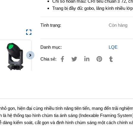
Chỉ số hoàn màu: CRI tiêu chuẩn ≥ 72, ch
Trang bị đầy đủ: gobo, lăng kính nhiều lớ
Tình trạng:
Còn hàng
Danh mục:
LQE
Chia sẻ:
nhỏ gọn, hiện đại cùng nhiều tính năng tiên tiến, mang đến trải nghiệ
h là hệ thống tạo hình chùm tia ánh sáng (Indexable Framing System
n dễ dàng kiểm soát, cắt gọn và định hình chùm sáng một cách chính xá