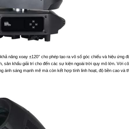
khả năng xoay ±120° cho phép tạo ra vô số góc chiếu và hiệu ứng đ
h, sân khấu giải trí cho đến các sự kiện ngoài trời quy mô lớn. Với c
ng ánh sáng mạnh mẽ mà còn kết hợp tính linh hoạt, độ bền cao và t