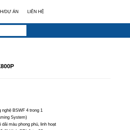
H/DỰ ÁN
LIÊN HỆ
X800P
g nghệ BSWF 4 trong 1
raming System)
dải màu phong phú, linh hoạt