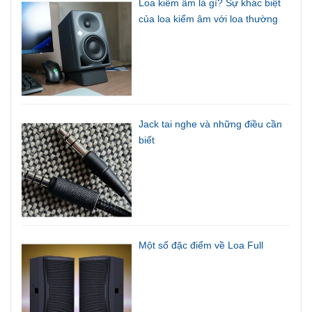
Loa kiểm âm là gì? Sự khác biệt
của loa kiểm âm với loa thường
Jack tai nghe và những điều cần
biết
Một số đặc điểm về Loa Full