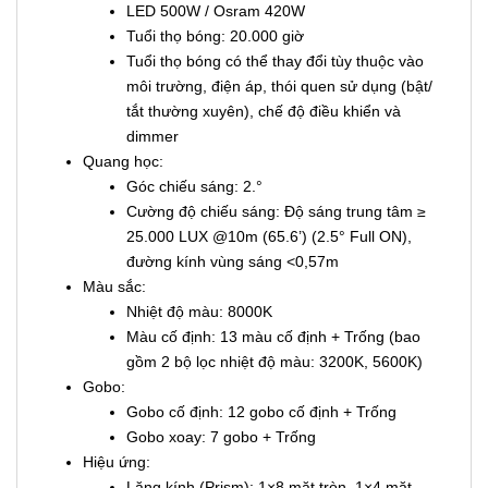
LED 500W / Osram 420W
Tuổi thọ bóng: 20.000 giờ
Tuổi thọ bóng có thể thay đổi tùy thuộc vào
môi trường, điện áp, thói quen sử dụng (bật/
tắt thường xuyên), chế độ điều khiển và
dimmer
Quang học:
Góc chiếu sáng: 2.°
Cường độ chiếu sáng: Độ sáng trung tâm ≥
25.000 LUX @10m (65.6’) (2.5° Full ON),
đường kính vùng sáng <0,57m
Màu sắc:
Nhiệt độ màu: 8000K
Màu cố định: 13 màu cố định + Trống (bao
gồm 2 bộ lọc nhiệt độ màu: 3200K, 5600K)
Gobo:
Gobo cố định: 12 gobo cố định + Trống
Gobo xoay: 7 gobo + Trống
Hiệu ứng:
Lăng kính (Prism): 1×8 mặt tròn, 1×4 mặt