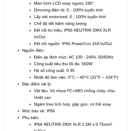
Màn hình LCD xoay ngược 180°
Dimming điện tử: 0 - 100% tuyến tính
Lấy nét motorized: 0 - 100% tuyến tính
Chế độ tiết kiệm năng lượng
Kết nối tín hiệu: IP66 NEUTRIK DMX XLR
In/Out
Kết nối nguồn: IP66 PowerCon 16A In/Out
Nguồn điện:
Điện áp định mức: AC 100 - 240V, 50/60Hz
Công suất tiêu thụ tối đa: 550W
Hệ số công suất: 0.95
Nhiệt độ làm việc: 0°C ~ 40°C (32°F ~ 104°F)
Đặc điểm vật lý:
Vật liệu: Vỏ nhựa PC+ABS chống cháy, chịu
nhiệt cao
Ngàm treo tích hợp, gập gọn, có thể xoay
Mức bảo vệ: IP66
Phụ kiện:
IP66 NEUTRIK DMX XLR 1.5M x 0.75mm²
In/Out