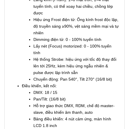
tuyến tính, có thể xoay hai chiều, chồng lớp
được
Hiệu ứng Frost điện tử: Ống kính frost độc lập,
độ truyền sáng ≥90%, vệt sáng mềm mại và tự
nhiên
Dimming điện tử: 0 - 100% tuyến tính
Lấy nét (Focus) motorized: 0 - 100% tuyến
tính
Hệ thống Strobe: hiệu ứng với tốc độ thay đổi
lên tới 25Hz, kèm hiệu ứng ngẫu nhiên &
pulse được lập trình sẵn
Chuyển động: Pan 540°, Tilt 270° (16/8 bit)
Điều khiển, kết nối:
DMX: 18 / 15
Pan/Tilt: (16/8 bit)
Hỗ trợ giao thức DMX, RDM, chế độ master-
slave, điều khiển âm thanh, auto
Bảng điều khiển: 4 nút cảm ứng, màn hình
LCD 1.8 inch