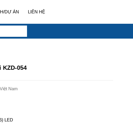
H/DỰ ÁN
LIÊN HỆ
i KZD-054
Việt Nam
6) LED