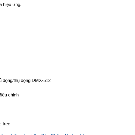
a hiệu ứng.
chủ động/thụ động,DMX-512
iều chỉnh
c treo