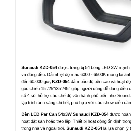
Sunaudi KZD-054
được trang bị 54 bóng LED 3W mạnh m
và đồng đều. Dải nhiệt độ màu 6000 - 6500K mang lại ánh 
đến 60.000 giờ,
KZD-054
đảm bảo độ bền cao và hoạt động
góc chiếu 15°/25°/35°/45° giúp người dùng dễ dàng điều 
số 4 số, hỗ trợ các chế độ vận hành phổ biến như Sound 
lập trình ánh sáng chi tiết, phù hợp với các show diễn c
Đèn LED Par Can 54x3W Sunaudi KZD-054
được hoàn t
hoạt đặt sàn hoặc treo lắp. Thiết bị hoạt động ổn định tr
trong nhà và ngoài trời.
Sunaudi KZD-054
là lựa chọn lý