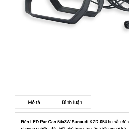
Mô tả
Bình luận
Đèn LED Par Can 54x3W Sunaudi KZD-054
là mẫu đèn 
chuyên nghiệp, đặc biệt phù hợp cho sân khấu ngoài trời