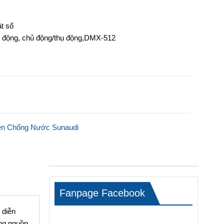
ật số
tự động, chủ động/thụ động,DMX-512
n Chống Nước Sunaudi
Fanpage Facebook
 diễn
ụng nguồn