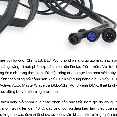
ẽ với bố cục R12, G18, B18, W6, cho khả năng tái tạo màu sắc số
sáng trắng rõ nét, phù hợp cả chiếu nền lẫn tạo điểm nhấn. Với tuổi 
 ổn định trong thời gian dài. Hệ thống quang học linh hoạt với 4 tùy
chỉnh theo từng bối cảnh sân khấu. Đèn sử dụng bảng điều khiển LED
Active, Auto, Master/Slave và DMX-512. Với 8 kênh DMX, thiết bị c
ần sự đồng bộ và hiệu ứng phức tạp.
hiện bằng vỏ nhôm đúc chắc chắn, tản nhiệt tốt, kèm giá đỡ đôi giúp
ong môi trường lên đến 40°C, đáp ứng tốt mọi điều kiện làm việc của s
 tưởng cho các đơn vị tổ chức sự kiện, sân khấu, hội trường, quán ba