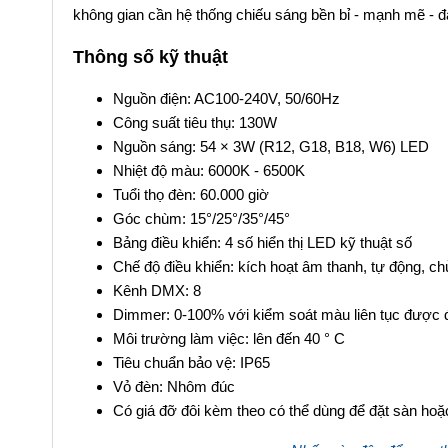
không gian cần hệ thống chiếu sáng bền bỉ - mạnh mẽ - đ
Thông số kỹ thuật
Nguồn điện: AC100-240V, 50/60Hz
Công suất tiêu thụ: 130W
Nguồn sáng: 54 × 3W (R12, G18, B18, W6) LED
Nhiệt độ màu: 6000K - 6500K
Tuổi thọ đèn: 60.000 giờ
Góc chùm: 15°/25°/35°/45°
Bảng điều khiển: 4 số hiển thị LED kỹ thuật số
Chế độ điều khiển: kích hoạt âm thanh, tự động, 
Kênh DMX: 8
Dimmer: 0-100% với kiểm soát màu liên tục được đ
Môi trường làm việc: lên đến 40 ° C
Tiêu chuẩn bảo vệ: IP65
Vỏ đèn: Nhôm đúc
Có giá đỡ đôi kèm theo có thể dùng để đặt sàn hoặ