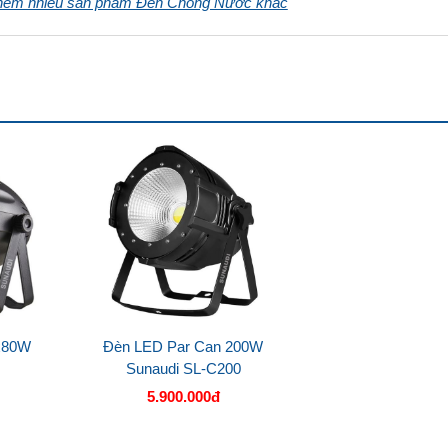
thêm nhiều sản phẩm Đèn Chống Nước khác
x80W
Đèn LED Par Can 200W
0
Sunaudi SL-C200
5.900.000đ