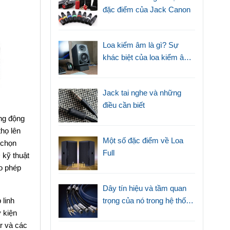
đặc điểm của Jack Canon
Loa kiểm âm là gì? Sự
khác biệt của loa kiểm âm
với loa thường
Jack tai nghe và những
điều cần biết
ng động
thọ lên
Một số đặc điểm về Loa
 chọn
Full
 kỹ thuật
ho phép
Dây tín hiệu và tầm quan
trọng của nó trong hệ thống
 linh
âm thanh
ự kiện
r và các