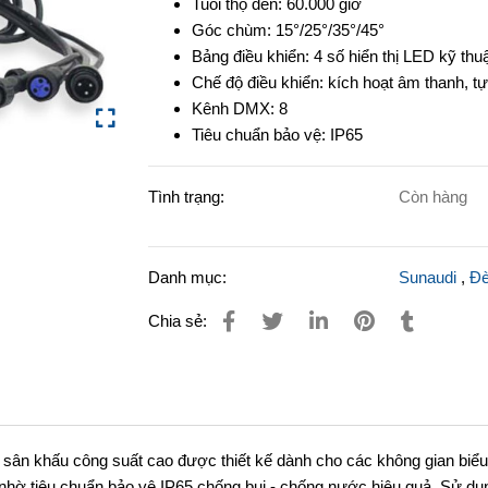
Tuổi thọ đèn: 60.000 giờ
Góc chùm: 15°/25°/35°/45°
Bảng điều khiển: 4 số hiển thị LED kỹ thu
Chế độ điều khiển: kích hoạt âm thanh, 
Kênh DMX: 8
Tiêu chuẩn bảo vệ: IP65
Tình trạng:
Còn hàng
Danh mục:
Sunaudi
,
Đè
Chia sẻ:
sân khấu công suất cao được thiết kế dành cho các không gian biểu
 nhờ tiêu chuẩn bảo vệ IP65 chống bụi - chống nước hiệu quả. Sử d