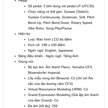
Pedal:
Số pedal: 3 (khi dùng với pedal LP-1/FC35)
Chức năng có thể gán: Sustain (Switch),
Sustain Continuously, Sostenuto, Soft, Pitch
Bend Up, Pitch Bend Down, Rotary Speed,
Vibe Rotor, Song Play/Pause
Hiển thị:
Loại: Màn hình LCD đa điểm
Kích cỡ: 198 x 100 điểm
Ngôn ngữ: English, Japanese
Bảng điều khiển - Ngôn ngữ: Tiếng Anh
Giọng nói:
Bộ tạo âm: Âm thanh Piano: Yamaha CFX,
Bösendorfer Imperial
Lấy mẫu song âm Binaural: Có (chỉ với Âm
sắc của đại dương cầm CFX)
Virtual Resonance Modeling (VRM): Có
Grand Expression Modeling (Giả lập âm thanh
của đàn Grand): Có
Đa âm (tối đa): 256