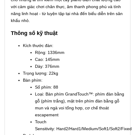
với cảm giác chơi chân thực, âm thanh phong phú và tính
năng linh hoạt - từ luyện tập tại nhà đến biểu diễn trên sân
khấu nhỏ.
Thông số kỹ thuật
Kích thước đàn:
Rộng: 1336mm
Cao: 145mm
Dày: 376mm
Trọng lượng: 22kg
Bàn phím:
Số phím: 88
Loại: Bàn phím GrandTouch™: phím đàn bằng
gỗ (phím trắng), mặt trên phím đàn bằng gỗ
mun và ngà voi tổng hợp, cơ chế thoát
escapement
Touch
Sensitivity: Hard2/Hard1/Medium/Soft1/Soft2/Fixed