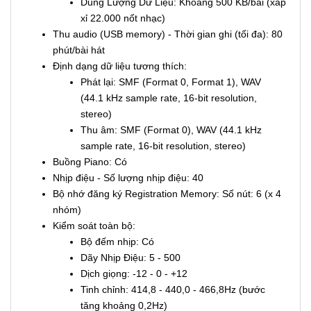
Dung Lượng Dữ Liệu: Khoảng 500 KB/bài (xấp
xỉ 22.000 nốt nhạc)
Thu audio (USB memory) - Thời gian ghi (tối đa): 80
phút/bài hát
Định dạng dữ liệu tương thích:
Phát lại: SMF (Format 0, Format 1), WAV
(44.1 kHz sample rate, 16-bit resolution,
stereo)
Thu âm: SMF (Format 0), WAV (44.1 kHz
sample rate, 16-bit resolution, stereo)
Buồng Piano: Có
Nhịp điệu - Số lượng nhịp điệu: 40
Bộ nhớ đăng ký Registration Memory: Số nút: 6 (x 4
nhóm)
Kiểm soát toàn bộ:
Bộ đếm nhịp: Có
Dãy Nhịp Điệu: 5 - 500
Dịch giọng: -12 - 0 - +12
Tinh chỉnh: 414,8 - 440,0 - 466,8Hz (bước
tăng khoảng 0,2Hz)