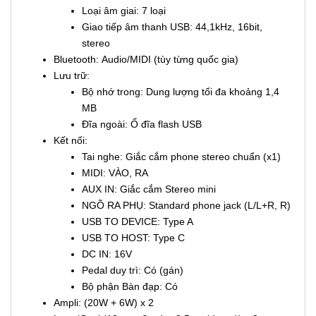
Loại âm giai: 7 loại
Giao tiếp âm thanh USB: 44,1kHz, 16bit,
stereo
Bluetooth: Audio/MIDI (tùy từng quốc gia)
Lưu trữ:
Bộ nhớ trong: Dung lượng tối đa khoảng 1,4
MB
Đĩa ngoài: Ổ đĩa flash USB
Kết nối:
Tai nghe: Giắc cắm phone stereo chuẩn (x1)
MIDI: VÀO, RA
AUX IN: Giắc cắm Stereo mini
NGÕ RA PHỤ: Standard phone jack (L/L+R, R)
USB TO DEVICE: Type A
USB TO HOST: Type C
DC IN: 16V
Pedal duy trì: Có (gán)
Bộ phận Bàn đạp: Có
Ampli: (20W + 6W) x 2