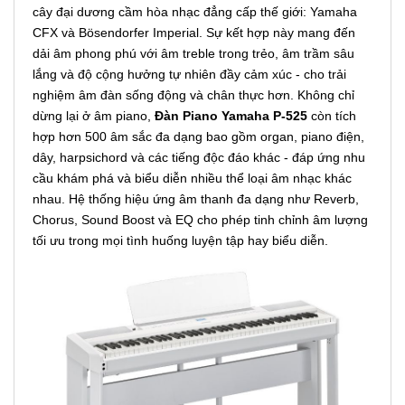
cây đại dương cầm hòa nhạc đẳng cấp thế giới: Yamaha
CFX và Bösendorfer Imperial. Sự kết hợp này mang đến
dải âm phong phú với âm treble trong trẻo, âm trầm sâu
lắng và độ cộng hưởng tự nhiên đầy cảm xúc - cho trải
nghiệm âm đàn sống động và chân thực hơn. Không chỉ
dừng lại ở âm piano,
Đàn Piano Yamaha P-525
còn tích
hợp hơn 500 âm sắc đa dạng bao gồm organ, piano điện,
dây, harpsichord và các tiếng độc đáo khác - đáp ứng nhu
cầu khám phá và biểu diễn nhiều thể loại âm nhạc khác
nhau. Hệ thống hiệu ứng âm thanh đa dạng như Reverb,
Chorus, Sound Boost và EQ cho phép tinh chỉnh âm lượng
tối ưu trong mọi tình huống luyện tập hay biểu diễn.