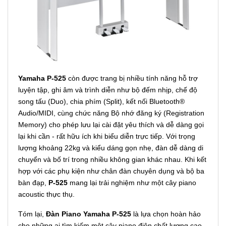
Yamaha P-525
còn được trang bị nhiều tính năng hỗ trợ
luyện tập, ghi âm và trình diễn như bộ đếm nhịp, chế độ
song tấu (Duo), chia phím (Split), kết nối Bluetooth®
Audio/MIDI, cùng chức năng Bộ nhớ đăng ký (Registration
Memory) cho phép lưu lại cài đặt yêu thích và dễ dàng gọi
lại khi cần - rất hữu ích khi biểu diễn trực tiếp. Với trọng
lượng khoảng 22kg và kiểu dáng gọn nhẹ, đàn dễ dàng di
chuyển và bố trí trong nhiều không gian khác nhau. Khi kết
hợp với các phụ kiện như chân đàn chuyên dụng và bộ ba
bàn đạp,
P-525
mang lại trải nghiệm như một cây piano
acoustic thực thụ.
Tóm lại,
Đàn Piano Yamaha P-525
là lựa chọn hoàn hảo
cho những ai tìm kiếm một cây piano điện chất lượng cao