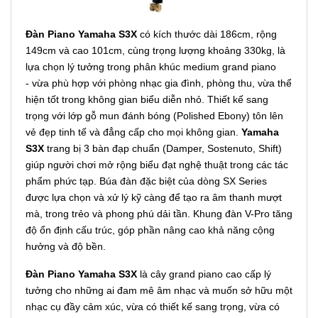
Đàn Piano Yamaha S3X
có kích thước dài 186cm, rộng
149cm và cao 101cm, cùng trọng lượng khoảng 330kg, là
lựa chọn lý tưởng trong phân khúc medium grand piano
- vừa phù hợp với phòng nhạc gia đình, phòng thu, vừa thể
hiện tốt trong không gian biểu diễn nhỏ. Thiết kế sang
trọng với lớp gỗ mun đánh bóng (Polished Ebony) tôn lên
vẻ đẹp tinh tế và đẳng cấp cho mọi không gian.
Yamaha
S3X
trang bị 3 bàn đạp chuẩn (Damper, Sostenuto, Shift)
giúp người chơi mở rộng biểu đạt nghệ thuật trong các tác
phẩm phức tạp. Búa đàn đặc biệt của dòng SX Series
được lựa chọn và xử lý kỹ càng để tạo ra âm thanh mượt
mà, trong trẻo và phong phú dải tần. Khung đàn V-Pro tăng
độ ổn định cấu trúc, góp phần nâng cao khả năng cộng
hưởng và độ bền.
Đàn Piano Yamaha S3X
là cây grand piano cao cấp lý
tưởng cho những ai đam mê âm nhạc và muốn sở hữu một
nhạc cụ đầy cảm xúc, vừa có thiết kế sang trọng, vừa có