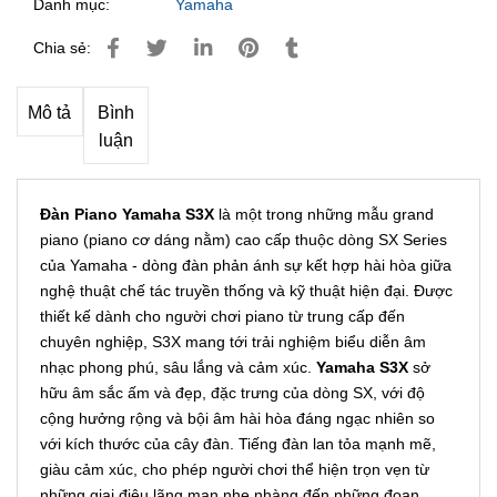
Danh mục:
Yamaha
Chia sẻ:
Mô tả
Bình
luận
Đàn Piano Yamaha S3X
là một trong những mẫu grand
piano (piano cơ dáng nằm) cao cấp thuộc dòng SX Series
của Yamaha - dòng đàn phản ánh sự kết hợp hài hòa giữa
nghệ thuật chế tác truyền thống và kỹ thuật hiện đại. Được
thiết kế dành cho người chơi piano từ trung cấp đến
chuyên nghiệp, S3X mang tới trải nghiệm biểu diễn âm
nhạc phong phú, sâu lắng và cảm xúc.
Yamaha S3X
sở
hữu âm sắc ấm và đẹp, đặc trưng của dòng SX, với độ
cộng hưởng rộng và bội âm hài hòa đáng ngạc nhiên so
với kích thước của cây đàn. Tiếng đàn lan tỏa mạnh mẽ,
giàu cảm xúc, cho phép người chơi thể hiện trọn vẹn từ
những giai điệu lãng mạn nhẹ nhàng đến những đoạn