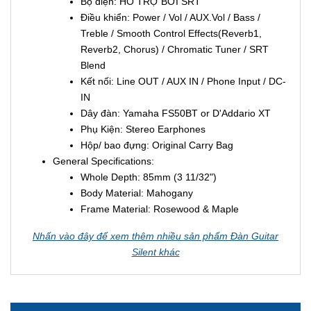
Bộ điện: HỖ TRỢ BỞI SRT
Điều khiển: Power / Vol / AUX.Vol / Bass /
Treble / Smooth Control Effects(Reverb1,
Reverb2, Chorus) / Chromatic Tuner / SRT
Blend
Kết nối: Line OUT / AUX IN / Phone Input / DC-
IN
Dây đàn: Yamaha FS50BT or D'Addario XT
Phụ Kiện: Stereo Earphones
Hộp/ bao đựng: Original Carry Bag
General Specifications:
Whole Depth: 85mm (3 11/32")
Body Material: Mahogany
Frame Material: Rosewood & Maple
Nhấn vào đây để xem thêm nhiều sản phẩm Đàn Guitar
Silent khác