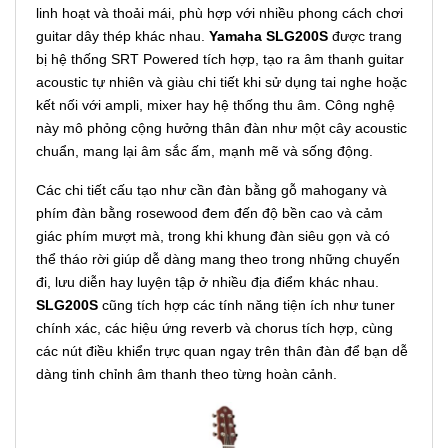
linh hoạt và thoải mái, phù hợp với nhiều phong cách chơi
guitar dây thép khác nhau.
Yamaha SLG200S
được trang
bị hệ thống SRT Powered tích hợp, tạo ra âm thanh guitar
acoustic tự nhiên và giàu chi tiết khi sử dụng tai nghe hoặc
kết nối với ampli, mixer hay hệ thống thu âm. Công nghệ
này mô phỏng cộng hưởng thân đàn như một cây acoustic
chuẩn, mang lại âm sắc ấm, mạnh mẽ và sống động.
Các chi tiết cấu tạo như cần đàn bằng gỗ mahogany và
phím đàn bằng rosewood đem đến độ bền cao và cảm
giác phím mượt mà, trong khi khung đàn siêu gọn và có
thể tháo rời giúp dễ dàng mang theo trong những chuyến
đi, lưu diễn hay luyện tập ở nhiều địa điểm khác nhau.
SLG200S
cũng tích hợp các tính năng tiện ích như tuner
chính xác, các hiệu ứng reverb và chorus tích hợp, cùng
các nút điều khiển trực quan ngay trên thân đàn để bạn dễ
dàng tinh chỉnh âm thanh theo từng hoàn cảnh.