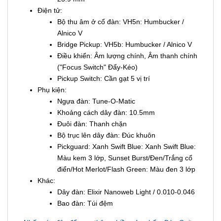
Điện tử:
Bộ thu âm ở cổ đàn: VH5n: Humbucker /
Alnico V
Bridge Pickup: VH5b: Humbucker / Alnico V
Điều khiển: Âm lượng chính, Âm thanh chính
("Focus Switch" Đẩy-Kéo)
Pickup Switch: Cần gạt 5 vị trí
Phụ kiện:
Ngựa đàn: Tune-O-Matic
Khoảng cách dây đàn: 10.5mm
Đuôi đàn: Thanh chặn
Bộ trục lên dây đàn: Đúc khuôn
Pickguard: Xanh Swift Blue: Xanh Swift Blue:
Màu kem 3 lớp, Sunset Burst/Đen/Trắng cổ
điển/Hot Merlot/Flash Green: Màu đen 3 lớp
Khác:
Dây đàn: Elixir Nanoweb Light / 0.010-0.046
Bao đàn: Túi đệm