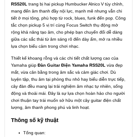
RSS20L
trang bị hai pickup Humbucker Alnico V tùy chỉnh,
mang đến âm thanh đầy nội lực, mạnh mẽ nhưng vẫn chi
tiết ở mọi tông, phù hợp từ rock, blues, funk đến pop. Công
tắc chọn pickup 5 vị trí cùng Focus Switch thụ động mở
rộng khả năng tạo âm, cho phép bạn chuyển đổi dễ dàng
giữa các sắc thái từ âm sáng rõ đến dày ấm, mở ra nhiều
lựa chọn biểu cảm trong chơi nhạc.
Thiết kế khoang rỗng và các chi tiết chất lượng cao của
Yamaha giúp
Đàn Guitar Điện Yamaha RSS20L
vừa đẹp
mắt, vừa cân bằng trong âm sắc và cảm giác chơi. Dù
luyện tập, thu âm tại phòng thu nhỏ hay biểu diễn trực tiếp,
cây đàn đều mang lại trải nghiệm âm nhạc tự nhiên, sống
động và thoải mái. Đây là sự lựa chọn hoàn hảo cho người
chơi thuận tay trái muốn sở hữu một cây guitar điện chất
lượng, âm thanh phong phú và linh hoạt.
Thông số kỹ thuật
Tổng quan: