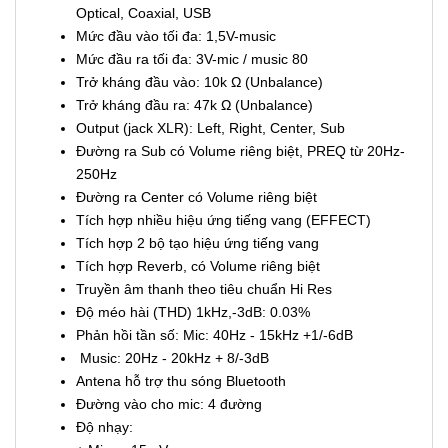
Optical, Coaxial, USB
Mức đầu vào tối đa: 1,5V-music
Mức đầu ra tối đa: 3V-mic / music 80
Trở kháng đầu vào: 10k Ω (Unbalance)
Trở kháng đầu ra: 47k Ω (Unbalance)
Output (jack XLR): Left, Right, Center, Sub
Đường ra Sub có Volume riêng biệt, PREQ từ 20Hz-
250Hz
Đường ra Center có Volume riêng biệt
Tích hợp nhiều hiệu ứng tiếng vang (EFFECT)
Tích hợp 2 bộ tạo hiệu ứng tiếng vang
Tích hợp Reverb, có Volume riêng biệt
Truyền âm thanh theo tiêu chuẩn Hi Res
Độ méo hài (THD) 1kHz,-3dB: 0.03%
Phản hồi tần số: Mic: 40Hz - 15kHz +1/-6dB
Music: 20Hz - 20kHz + 8/-3dB
Antena hỗ trợ thu sóng Bluetooth
Đường vào cho mic: 4 đường
Độ nhạy: