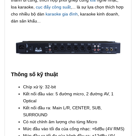
thanh đi cùng, thích hợp phối ghép cùng
loa
nghe nhạc,
loa karaoke,
cục đẩy công suất
,... là sự lựa chọn thích hợp
cho nhiều bộ dàn
karaoke gia đình
, karaoke kinh doanh,
dàn sân khấu...
Thông số kỹ thuật
Chíp xử lý: 32-bit
Kết nối đầu vào: 5 đường micro, 2 đường AV, 1
Optical
Kết nối đầu ra: Main L/R, CENTER, SUB,
SURROUND
Có nút chỉnh âm lượng cho từng Micro
Mức đầu vào tối đa của cổng nhạc: +6dBu (4V RMS)
Mức đầu ra tối đa của kênh đầu ra: +12dBu (4V