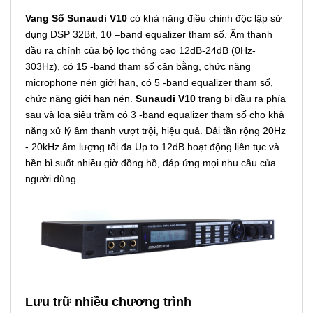
Vang Số Sunaudi V10
có khả năng điều chỉnh độc lập sử
dụng DSP 32Bit, 10 –band equalizer tham số. Âm thanh
đầu ra chính của bộ lọc thông cao 12dB-24dB (0Hz-
303Hz), có 15 -band tham số cân bằng, chức năng
microphone nén giới hạn, có 5 -band equalizer tham số,
chức năng giới hạn nén.
Sunaudi V10
trang bị đầu ra phía
sau và loa siêu trầm có 3 -band equalizer tham số cho khả
năng xử lý âm thanh vượt trội, hiệu quả. Dải tần rộng 20Hz
- 20kHz âm lượng tối đa Up to 12dB hoạt động liên tục và
bền bỉ suốt nhiều giờ đồng hồ, đáp ứng mọi nhu cầu của
người dùng.
Lưu trữ nhiều chương trình